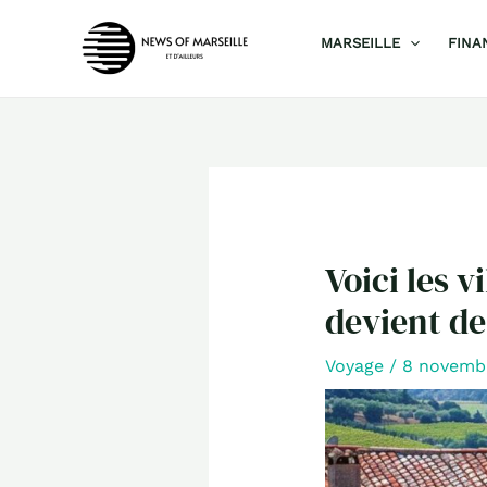
Aller
MARSEILLE
FINA
au
contenu
Voici les v
devient de
Voyage
/
8 novemb