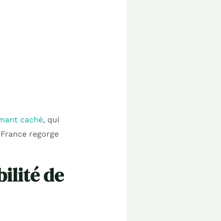
iamant caché
, qui
a France regorge
ilité de