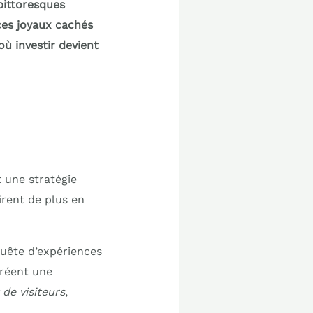
pittoresques
ces joyaux cachés
où investir devient
t une stratégie
rent de plus en
quête d’expériences
créent une
 de visiteurs
,