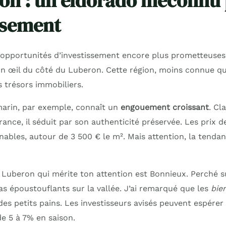
on : un eldorado méconnu
issement
 opportunités d’investissement encore plus prometteuses, 
un œil du côté du Luberon. Cette région, moins connue qu
s trésors immobiliers.
marin, par exemple, connaît un
engouement croissant
. Cl
rance, il séduit par son authenticité préservée. Les prix de
nables, autour de 3 500 € le m². Mais attention, la tenda
 Luberon qui mérite ton attention est Bonnieux. Perché sur
s époustouflants sur la vallée. J’ai remarqué que les
bie
s petits pains. Les investisseurs avisés peuvent espére
de 5 à 7% en saison.