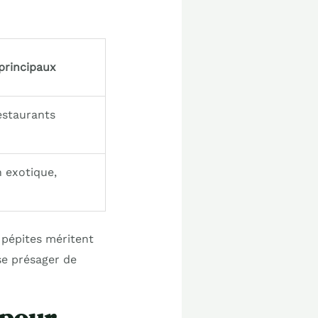
principaux
restaurants
n exotique,
 pépites méritent
se présager de