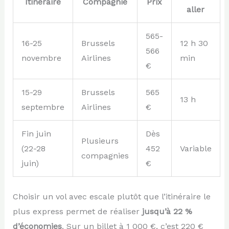
Itinéraire
Compagnie
Prix
aller
565-
16-25
Brussels
12 h 30
566
novembre
Airlines
min
€
15-29
Brussels
565
13 h
septembre
Airlines
€
Fin juin
Dès
Plusieurs
(22-28
452
Variable
compagnies
juin)
€
Choisir un vol avec escale plutôt que l’itinéraire le
plus express permet de réaliser
jusqu’à 22 %
d’économies
. Sur un billet à 1 000 €, c’est 220 €