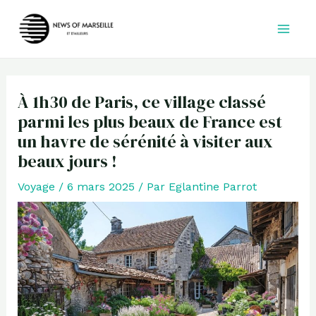
Aller
au
contenu
À 1h30 de Paris, ce village classé
parmi les plus beaux de France est
un havre de sérénité à visiter aux
beaux jours !
Voyage
/
6 mars 2025
/ Par
Eglantine Parrot