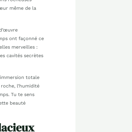
 cœur même de la
-d’œuvre
emps ont façonné ce
lles merveilles :
es cavités secrètes
 immersion totale
 roche, l’humidité
emps. Tu te sens
cette beauté
udacieux