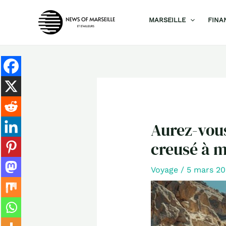
Aller
MARSEILLE
FINA
au
contenu
Aurez-vous
creusé à m
Voyage
/
5 mars 2