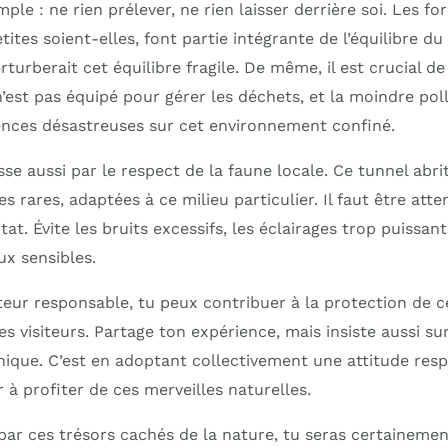
mple : ne rien prélever, ne rien laisser derrière soi. Les f
tites soient-elles, font partie intégrante de l’équilibre du
turberait cet équilibre fragile. De même, il est crucial de
’est pas équipé pour gérer les déchets, et la moindre pol
nces désastreuses sur cet environnement confiné.
se aussi par le respect de la faune locale. Ce tunnel abri
s rares, adaptées à ce milieu particulier. Il faut être atte
tat. Évite les bruits excessifs, les éclairages trop puissan
ux sensibles.
teur responsable, tu peux contribuer à la protection de ce
res visiteurs. Partage ton expérience, mais insiste aussi s
unique. C’est en adoptant collectivement une attitude re
à profiter de ces merveilles naturelles.
 par ces trésors cachés de la nature, tu seras certaineme