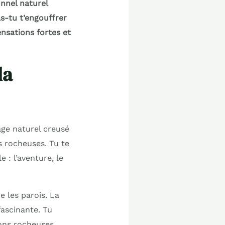
unnel naturel
as-tu t’engouffrer
nsations fortes et
la
age naturel creusé
s rocheuses. Tu te
 : l’aventure, le
 les parois. La
ascinante. Tu
ions rocheuses