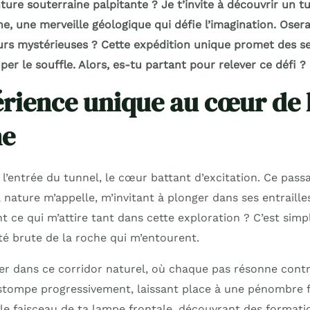
ure souterraine palpitante ? Je t’invite à découvrir un t
e, une merveille géologique qui défie l’imagination. Oser
rs mystérieuses ? Cette expédition unique promet des se
er le souffle. Alors, es-tu partant pour relever ce défi ?
rience unique au cœur de 
ne
l’entrée du tunnel, le cœur battant d’excitation. Ce pass
a nature m’appelle, m’invitant à plonger dans ses entraille
e qui m’attire tant dans cette exploration ? C’est simple
té brute de la roche qui m’entourent.
er dans ce corridor naturel, où chaque pas résonne contre
estompe progressivement, laissant place à une pénombre f
 le faisceau de ta lampe frontale, découvrant des format