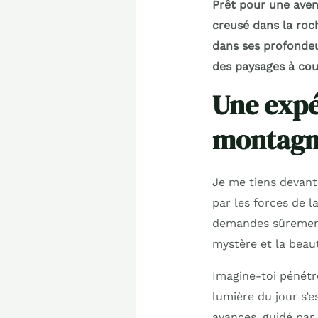
Prêt pour une avent
creusé dans la roch
dans ses profondeu
des paysages à coup
Une expé
montag
Je me tiens devant 
par les forces de l
demandes sûrement c
mystère et la beau
Imagine-toi pénétr
lumière du jour s’
avances, guidé par