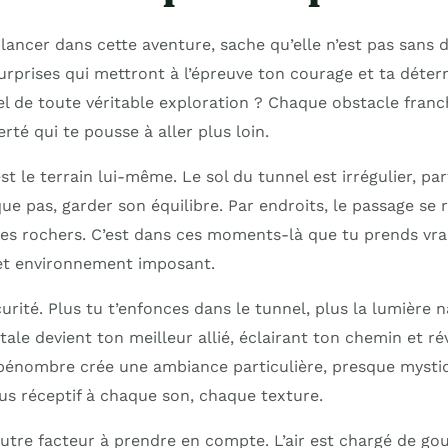
 lancer dans cette aventure, sache qu’elle n’est pas sans d
urprises qui mettront à l’épreuve ton courage et ta déter
sel de toute véritable exploration ? Chaque obstacle franch
erté qui te pousse à aller plus loin.
st le terrain lui-même. Le sol du tunnel est irrégulier, parf
que pas, garder son équilibre. Par endroits, le passage se r
e les rochers. C’est dans ces moments-là que tu prends v
et environnement imposant.
scurité. Plus tu t’enfonces dans le tunnel, plus la lumière n
tale devient ton meilleur allié, éclairant ton chemin et ré
 pénombre crée une ambiance particulière, presque mystiqu
lus réceptif à chaque son, chaque texture.
utre facteur à prendre en compte. L’air est chargé de gou