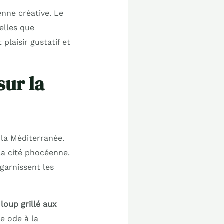
nne créative. Le
elles que
t plaisir gustatif et
sur la
 la Méditerranée.
la cité phocéenne.
 garnissent les
u
loup grillé aux
e ode à la