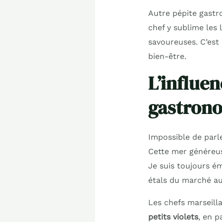
Autre pépite gast
chef y sublime les 
savoureuses. C’est
bien-être.
L’influe
gastrono
Impossible de parl
Cette mer généreus
Je suis toujours ém
étals du marché au
Les chefs marseilla
petits violets
, en p