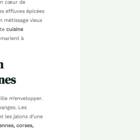
mon cœur de
s effluves épicées
un métissage vieux
tte
cuisine
 marient à
n
nes
eille m’envelopper.
hanges. Les
nt les jalons d’une
iennes, corses,