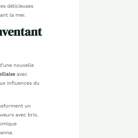
ces délicieuses
ant la mer.
nventant
d’une nouvelle
illaise
avec
aux influences du
ansforment un
veurs avec brio.
nomique
éenne.