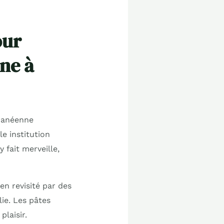
our
ne à
rranéenne
ble institution
 fait merveille,
lien revisité par des
ie. Les pâtes
plaisir.