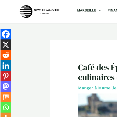
Aller
MARSEILLE
FINA
au
contenu
Café des É
culinaires
Manger à Marseille