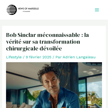
Aller
au
contenu
Bob Sinclar méconnaissable : la
vérité sur sa transformation
chirurgicale dévoilée
Lifestyle
/
9 février 2025
/ Par
Adrien Langaleau