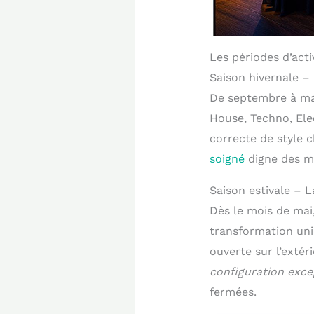
Les périodes d’acti
Saison hivernale –
De septembre à mai
House, Techno, Elec
correcte de style c
soigné
digne des me
Saison estivale – 
Dès le mois de mai
transformation uni
ouverte sur l’extér
configuration exce
fermées.