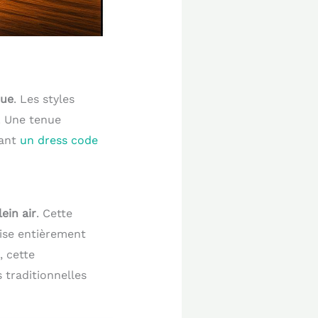
que
. Les styles
. Une tenue
sant
un dress code
ein air
. Cette
aise entièrement
, cette
 traditionnelles