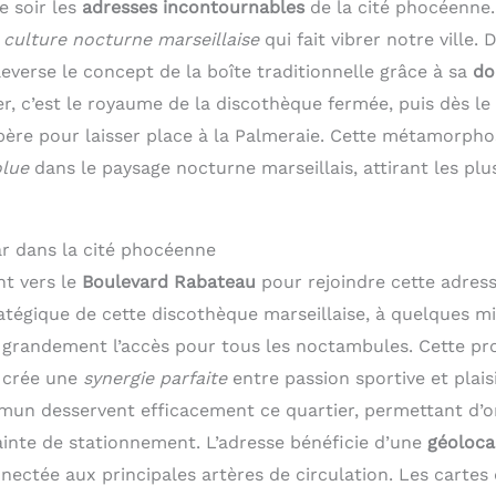
 soir les
adresses incontournables
de la cité phocéenne.
e
culture nocturne marseillaise
qui fait vibrer notre ville. 
everse le concept de la boîte traditionnelle grâce à sa
do
er, c’est le royaume de la discothèque fermée, puis dès le
père pour laisser place à la Palmeraie. Cette métamorpho
olue
dans le paysage nocturne marseillais, attirant les plu
r dans la cité phocéenne
nt vers le
Boulevard Rabateau
pour rejoindre cette adres
tégique de cette discothèque marseillaise, à quelques mi
e grandement l’accès pour tous les noctambules. Cette pr
l crée une
synergie parfaite
entre passion sportive et plais
un desservent efficacement ce quartier, permettant d’o
ainte de stationnement. L’adresse bénéficie d’une
géolocal
nectée aux principales artères de circulation. Les cartes d