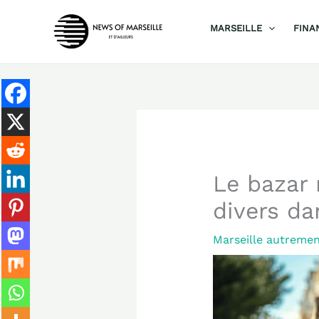
Aller
MARSEILLE
FINA
au
contenu
Le bazar 
divers da
Marseille autreme