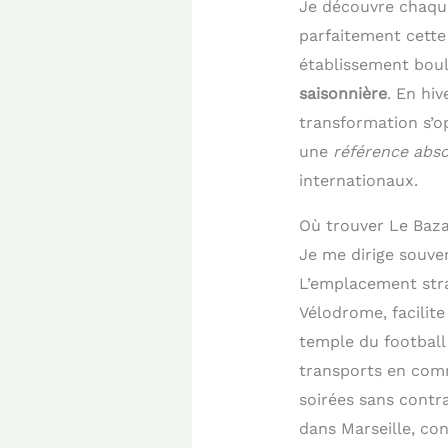
Je découvre chaque
parfaitement cett
établissement boul
saisonnière
. En hiv
transformation s’o
une
référence abs
internationaux.
Où trouver Le Baza
Je me dirige souve
L’emplacement stra
Vélodrome, facilit
temple du footbal
transports en comm
soirées sans contr
dans Marseille, con