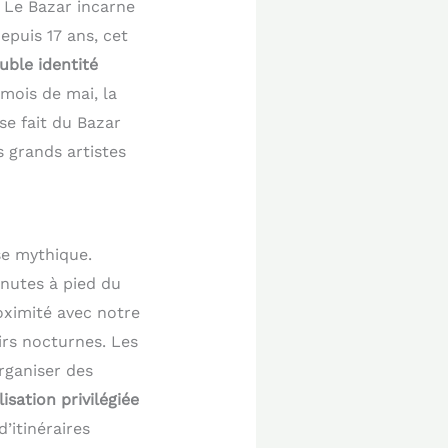
 Le Bazar incarne
Depuis 17 ans, cet
uble identité
 mois de mai, la
se fait du Bazar
s grands artistes
se mythique.
nutes à pied du
oximité avec notre
irs nocturnes. Les
rganiser des
isation privilégiée
’itinéraires