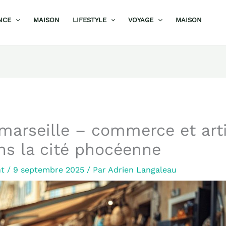
NCE
MAISON
LIFESTYLE
VOYAGE
MAISON
marseille – commerce et art
ns la cité phocéenne
nt
/
9 septembre 2025
/ Par
Adrien Langaleau