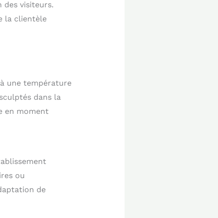
 des visiteurs.
 la clientèle
u à une température
sculptés dans la
ée en moment
tablissement
ires ou
daptation de