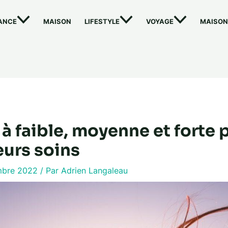
ANCE
MAISON
LIFESTYLE
VOYAGE
MAISON
 faible, moyenne et forte p
eurs soins
mbre 2022
/ Par
Adrien Langaleau