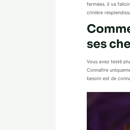
fermées. Il va fallo
crinière resplendiss
Commen
ses ch
Vous avez testé plus
Connaître uniqueme
besoin est de conna