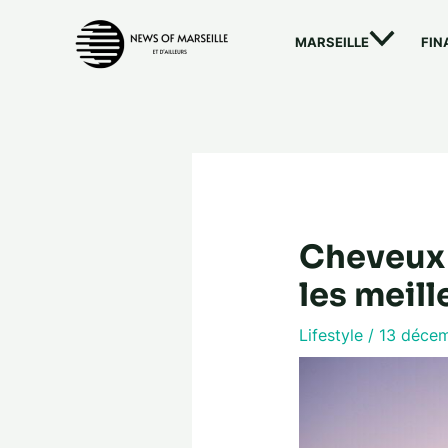
Aller
au
MARSEILLE
FIN
contenu
Cheveux à
les meill
Lifestyle
/
13 déce