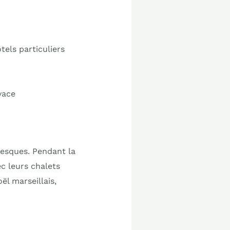
els particuliers
vace
resques. Pendant la
c leurs chalets
ël marseillais,