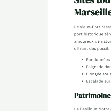
Sites to
Marseill
Le Vieux-Port reste
port historique tém
amoureux de nature
offrant des possibil
Randonnées s
Baignade dan
Plongée sous
Escalade sur 
Patrimoine 
La Basilique Notr