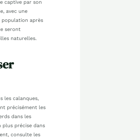
e captive par son
se, avec une
 population après
te seront
lles naturelles.
ser
s les calanques,
uent précisément les
erds dans les
n plus précise dans
ent, consulte les