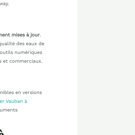
way.
ment mises à jour
.
 qualité des eaux de
s outils numériques
els et commerciaux.
onibles en versions
ier Vauban à
cuments