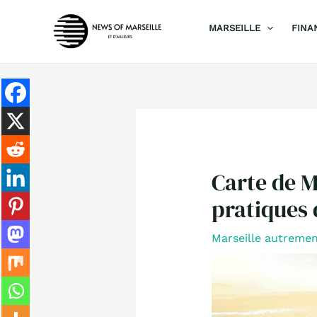
Aller
MARSEILLE
FINA
au
contenu
Carte de Ma
pratiques d
Marseille autreme