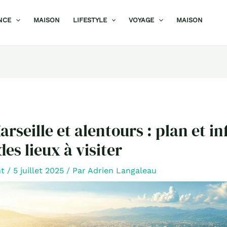
NCE
MAISON
LIFESTYLE
VOYAGE
MAISON
rseille et alentours : plan et in
es lieux à visiter
nt
/
5 juillet 2025
/ Par
Adrien Langaleau