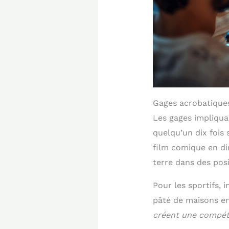
Gages acrobatiques
Les gages impliquan
quelqu’un dix fois
film comique en dir
terre dans des pos
Pour les sportifs, 
pâté de maisons en
créent une compéti