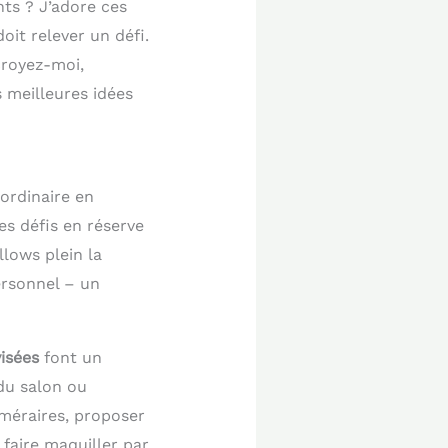
nts ? J’adore ces
it relever un défi.
croyez-moi,
 meilleures idées
ordinaire en
es défis en réserve
lows plein la
ersonnel – un
isées
font un
du salon ou
méraires, proposer
 faire maquiller par