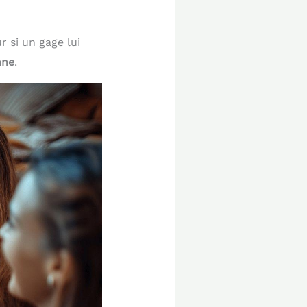
r si un gage lui
nne
.