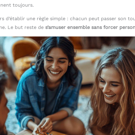
nent toujours.
rs d’établir une règle simple : chacun peut passer son tou
me. Le but reste de
s’amuser ensemble sans forcer perso