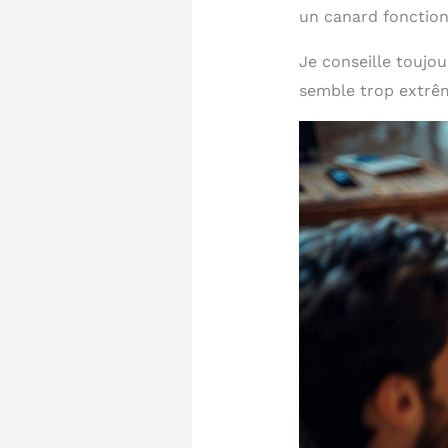
un canard fonction
Je conseille toujou
semble trop extrê