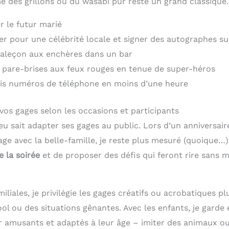
des grillons ou du wasabi pur reste un grand classique.
r le futur marié
er pour une célébrité locale et signer des autographes su
aleçon aux enchères dans un bar
 pare-brises aux feux rouges en tenue de super-héros
ois numéros de téléphone en moins d’une heure
s gages selon les occasions et participants
u sait adapter ses gages au public. Lors d’un anniversaire
ge avec la belle-famille, je reste plus mesuré (quoique…).
e la soirée
et de proposer des défis qui feront rire sans 
miliales, je privilégie les gages créatifs ou acrobatiques p
ool ou des situations gênantes. Avec les enfants, je garde 
er amusants et adaptés à leur âge – imiter des animaux