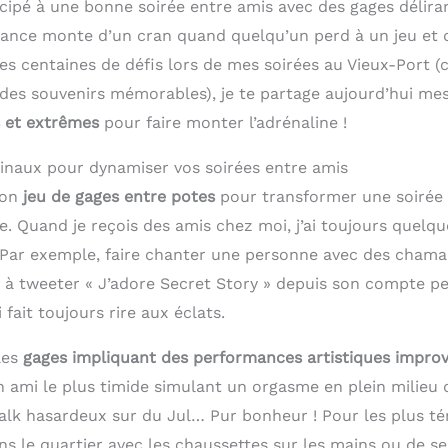
icipé à une bonne soirée entre amis avec des gages délira
nce monte d’un cran quand quelqu’un perd à un jeu et do
es centaines de défis lors de mes soirées au Vieux-Port (
 des souvenirs mémorables), je te partage aujourd’hui mes
 et extrêmes
pour faire monter l’adrénaline !
ginaux pour dynamiser vos soirées entre amis
bon
jeu de gages entre potes
pour transformer une soirée 
. Quand je reçois des amis chez moi, j’ai toujours quelqu
 Par exemple, faire chanter une personne avec des chamal
r à tweeter « J’adore Secret Story » depuis son compte p
 fait toujours rire aux éclats.
les
gages impliquant des performances artistiques improv
n ami le plus timide simulant un orgasme en plein milieu 
k hasardeux sur du Jul… Pur bonheur ! Pour les plus té
ns le quartier avec les chaussettes sur les mains ou de se