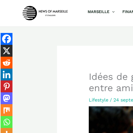
Aller
MARSEILLE
FINA
au
contenu
Idées de 
entre ami
Lifestyle
/
24 sept