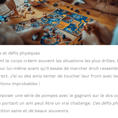
 et défis physiques
t le corps créent souvent les situations les plus drôles. 
 sur lui-même avant qu’il essaie de marcher droit ressemb
ect. J’ai vu des amis tenter de toucher leur front avec leu
itions improbables !
imposer une série de pompes avec le gagnant sur le dos ou
 portant un ami peut être un vrai challenge.
Ces défis p
tion saine et de beaux souvenirs
.