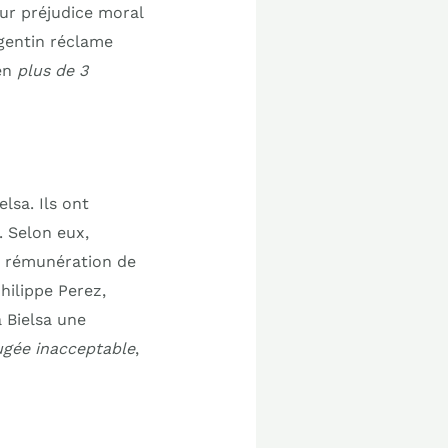
our préjudice moral
rgentin réclame
ien
plus de 3
lsa. Ils ont
. Selon eux,
e rémunération de
hilippe Perez,
 Bielsa une
jugée inacceptable
,