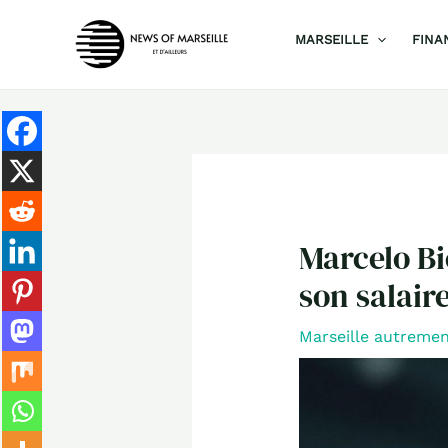
Aller
MARSEILLE
FINA
au
contenu
Marcelo Bi
son salair
Marseille autreme