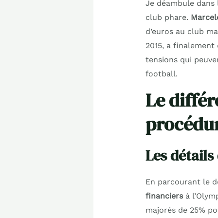
Je déambule dans le
club phare.
Marcelo
d’euros au club mar
2015, a finalement 
tensions qui peuven
football.
Le différ
procédur
Les détails
En parcourant le d
financiers
à l’Olymp
majorés de 25% pou