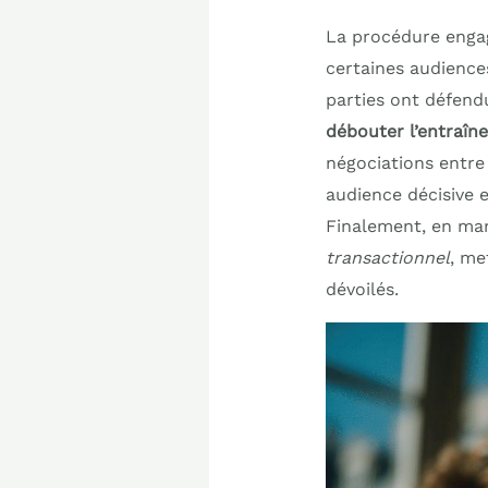
La procédure engag
certaines audience
parties ont défend
débouter l’entraîn
négociations entre 
audience décisive e
Finalement, en mar
transactionnel
, me
dévoilés.