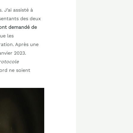
J’ai assisté à
ésentants des deux
 ont demandé de
ue les
ration. Après une
anvier 2023.
protocole
cord ne soient