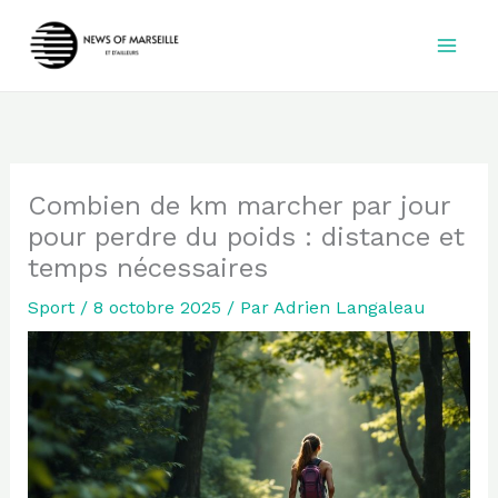
Aller
au
contenu
Combien de km marcher par jour
pour perdre du poids : distance et
temps nécessaires
Sport
/
8 octobre 2025
/ Par
Adrien Langaleau