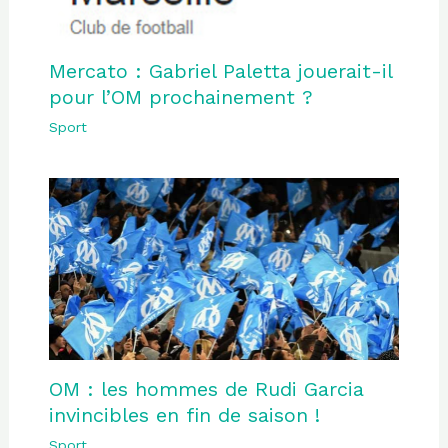
Mercato : Gabriel Paletta jouerait-il
pour l’OM prochainement ?
Sport
OM : les hommes de Rudi Garcia
invincibles en fin de saison !
Sport