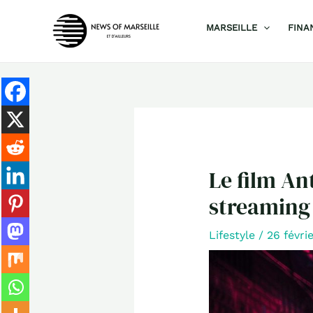
Aller
MARSEILLE
FINA
au
contenu
Le film Ant
streaming 
Lifestyle
/
26 févri