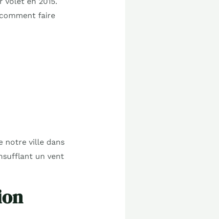
r volet en 2015.
 comment faire
 notre ville dans
nsufflant un vent
ion