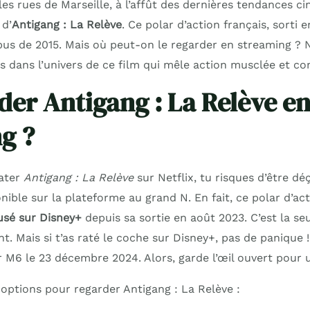
es rues de Marseille, à l’affût des dernières tendances c
 d’
Antigang : La Relève
. Ce polar d’action français, sorti e
pus de 2015. Mais où peut-on le regarder en streaming ? N
s dans l’univers de ce film qui mêle action musclée et co
der Antigang : La Relève e
g ?
mater
Antigang : La Relève
sur Netflix, tu risques d’être dé
onible sur la plateforme au grand N. En fait, ce polar d’act
usé sur Disney+
depuis sa sortie en août 2023. C’est la se
. Mais si t’as raté le coche sur Disney+, pas de panique ! 
r M6 le 23 décembre 2024. Alors, garde l’œil ouvert pour un
 options pour regarder Antigang : La Relève :