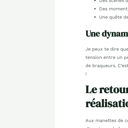
Des scènes d
Des moments
Une quête d
Une dynami
Je peux te dire que
tension entre un p
de braqueurs. C’es
!
Le retou
réalisati
Aux manettes de ce