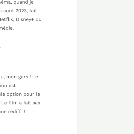
inéma, quand je
n août 2023, fait
etflix, Disney+ ou
médie.
n
çu, mon gars ! Le
ion est
ule option pour le
Le film a fait ses
e rediff’ !