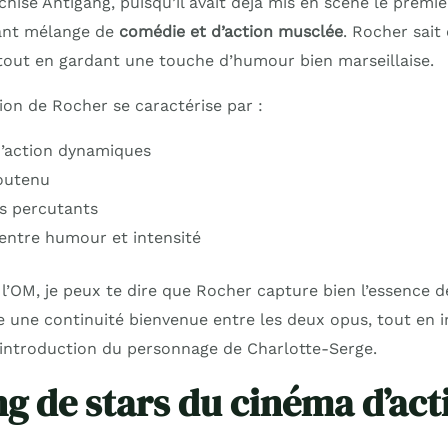
nchise Antigang, puisqu’il avait déjà mis en scène le premie
vant mélange de
comédie et d’action musclée
. Rocher sait
tout en gardant une touche d’humour bien marseillaise.
tion de Rocher se caractérise par :
’action dynamiques
outenu
s percutants
 entre humour et intensité
l’OM, je peux te dire que Rocher capture bien l’essence de
te une continuité bienvenue entre les deux opus, tout en i
l’introduction du personnage de Charlotte-Serge.
ng de stars du cinéma d’act