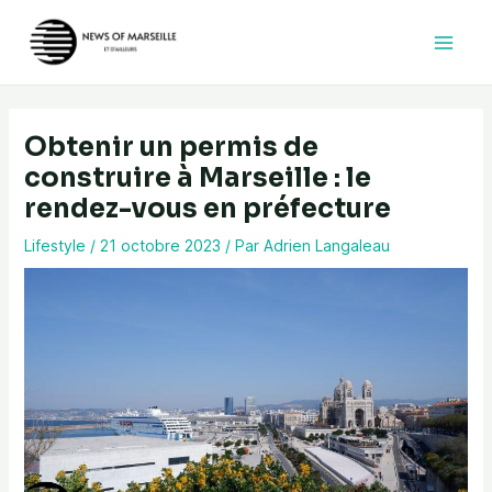
Aller
au
contenu
Obtenir un permis de
construire à Marseille : le
rendez-vous en préfecture
Lifestyle
/
21 octobre 2023
/ Par
Adrien Langaleau