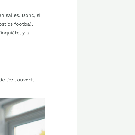
n salles. Donc, si
stics footba),
inquiète, y a
e l’œil ouvert,