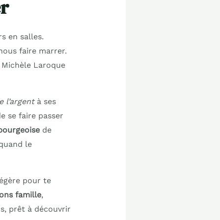
r
rs en salles.
nous faire marrer.
, Michèle Laroque
e l’argent
à ses
de se faire passer
 bourgeoise
de
 quand le
légère pour te
ions famille
,
s, prêt à découvrir