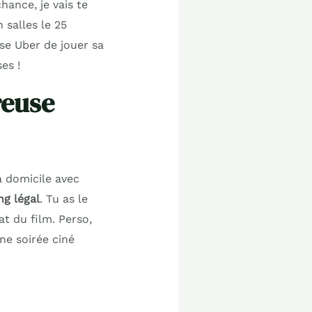
hance, je vais te
 salles le 25
se Uber de jouer sa
es !
reuse
à domicile avec
ng légal
. Tu as le
t du film. Perso,
ne soirée ciné