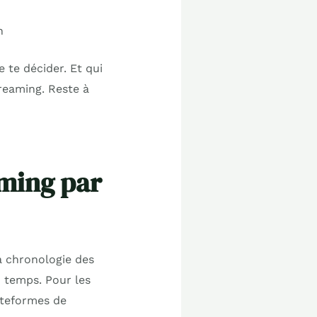
n
 te décider. Et qui
treaming. Reste à
aming par
la chronologie des
 temps. Pour les
lateformes de