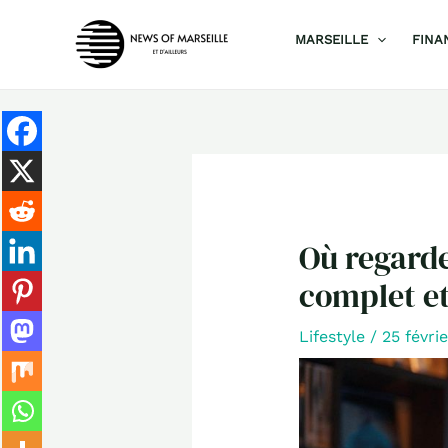
Aller
MARSEILLE
FINA
au
contenu
Où regarde
complet et
Lifestyle
/
25 févri