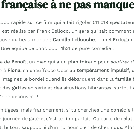
française à ne pas manque
 topo rapide sur ce film qui a fait rigoler 511 019 spectateu
 est réalisé par Frank Bellocq, un gars qui sait comment 
trouve du beau monde :
Camille Lellouche
, Lionel Erdogan
Une équipe de choc pour 1h31 de pure comédie !
lle de
Benoît
, un mec qui a un plan foireux pour
soutirer d
e à
Fiona
, sa chauffeuse Uber au
tempérament impulsif
, 
u imagines le bordel quand ils débarquent dans la
famille
t des
gaffes
en série et des situations hilarantes, surtout
’être découvert !
 mitigées, mais franchement, si tu cherches une comédie 
journée de galère, c’est le film parfait. Ça parle de
relat
t, le tout saupoudré d’un humour bien de chez nous. Alor