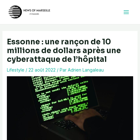
Aller
au
contenu
Essonne : une rançon de 10
millions de dollars après une
cyberattaque de l’hôpital
Lifestyle
/
22 août 2022
/ Par
Adrien Langaleau