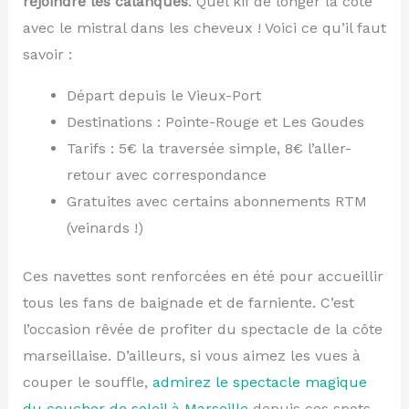
rejoindre les calanques
. Quel kif de longer la côte
avec le mistral dans les cheveux ! Voici ce qu’il faut
savoir :
Départ depuis le Vieux-Port
Destinations : Pointe-Rouge et Les Goudes
Tarifs : 5€ la traversée simple, 8€ l’aller-
retour avec correspondance
Gratuites avec certains abonnements RTM
(veinards !)
Ces navettes sont renforcées en été pour accueillir
tous les fans de baignade et de farniente. C’est
l’occasion rêvée de profiter du spectacle de la côte
marseillaise. D’ailleurs, si vous aimez les vues à
couper le souffle,
admirez le spectacle magique
du coucher de soleil à Marseille
depuis ces spots