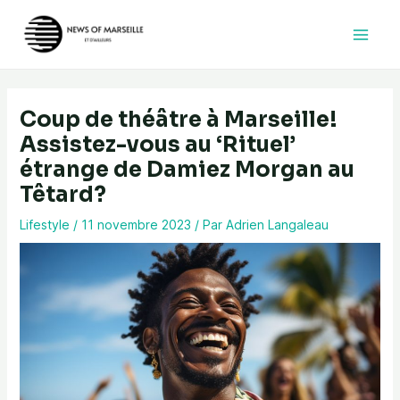
Aller
au
contenu
Coup de théâtre à Marseille!
Assistez-vous au ‘Rituel’
étrange de Damiez Morgan au
Têtard?
Lifestyle
/
11 novembre 2023
/ Par
Adrien Langaleau