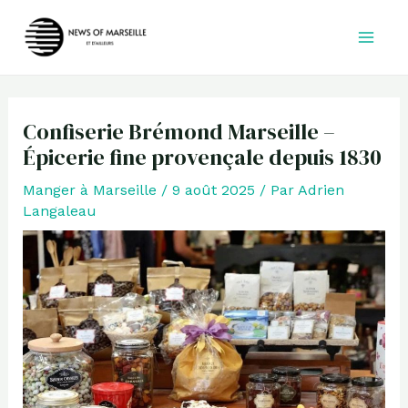
Aller
au
contenu
Confiserie Brémond Marseille –
Épicerie fine provençale depuis 1830
Manger à Marseille
/
9 août 2025
/ Par
Adrien
Langaleau