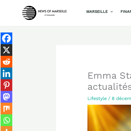
Aller
MARSEILLE
FINA
au
contenu
Emma Sta
actualité
Lifestyle
/
8 décem