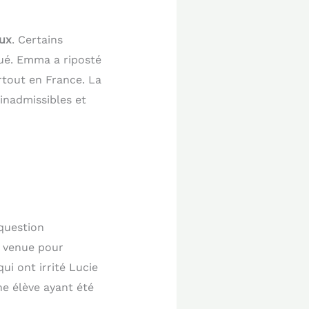
aux
. Certains
uqué. Emma a riposté
rtout en France. La
inadmissibles et
 question
e venue pour
ui ont irrité Lucie
e élève ayant été