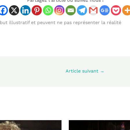
Partagez l'article ou suivez nous !
ut illustratif et peuvent ne pas représenter la réalité
Article suivant
→