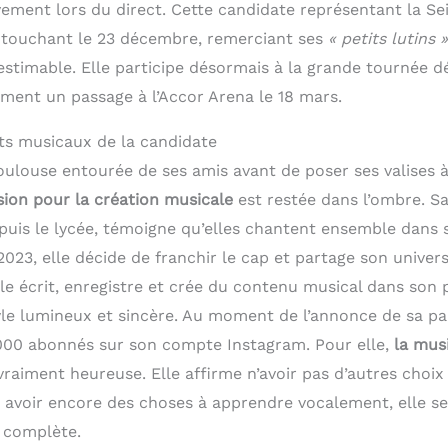
vement lors du direct. Cette candidate représentant la S
 touchant le 23 décembre, remerciant ses
« petits lutins »
stimable. Elle participe désormais à la grande tournée d
mment un passage à l’Accor Arena le 18 mars.
ts musicaux de la candidate
ulouse entourée de ses amis avant de poser ses valises à
sion pour la création musicale
est restée dans l’ombre. S
uis le lycée, témoigne qu’elles chantent ensemble dans s
2023, elle décide de franchir le cap et partage son univers
le écrit, enregistre et crée du contenu musical dans son 
le lumineux et sincère. Au moment de l’annonce de sa part
000 abonnés sur son compte Instagram. Pour elle,
la mus
vraiment heureuse. Elle affirme n’avoir pas d’autres choix 
e avoir encore des choses à apprendre vocalement, elle se
e complète.