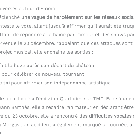
troverses autour d’Emma
déclenché
une vague de harcèlement sur les réseaux soci
testé le vote, allant jusqu’à affirmer qu’il aurait été tr
ttant de répondre à la haine par l’amour et des shows pa
ervenue le 23 décembre, rappelant que ces attaques sont 
rojet musical, elle enchaîne les sorties :
fait le buzz après son départ du château
pour célébrer ce nouveau tournant
e toi
pour affirmer son indépendance artistique
le a participé à l’émission Quotidien sur TMC. Face à une
ann Barthès, elle a recadré l’animateur en déclarant êtr
ve du 23 octobre, elle a rencontré
des difficultés vocales
q
a Morgavi. Un accident a également marqué la tournée, un
t.