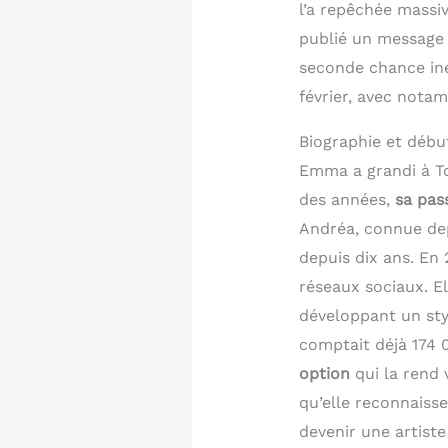
l’a repêchée massi
publié un message
seconde chance ine
février, avec nota
Biographie et débu
Emma a grandi à To
des années,
sa pas
Andréa, connue dep
depuis dix ans. En 
réseaux sociaux. El
développant un sty
comptait déjà 174 
option
qui la rend 
qu’elle reconnaiss
devenir une artist