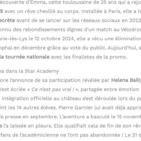
écouverte d’Emma, cette toulousaine de 25 ans qui a rej
5
avec un rêve chevillé au corps. Installée à Paris, elle 
ecrète
avant de se lancer sur les réseaux sociaux en 202
connu des rebondissements dignes d’un match au Vélodro
e-lès-Lys le 12 octobre 2024, elle a vécu une éliminati
phal en décembre grâce au vote du public. Aujourd’hui, e
la tournée nationale
avec les finalistes de la promo.
a dans la Star Academy
ore l’annonce de sa participation révélée par
Helena Baill
’est écriée
« Ce n’est pas vrai ! »
, partagée entre émotion 
 intégration officielle au château s’est déroulée lors du 
int les 14 autres élèves. Pierre Garnier lui avait déjà appri
e presse en septembre. L’aventure a basculé le 15 nove
e
l’a laissée en pleurs. Elle qualifiait cela de fin de son r
s fans de l’académicienne ne l’ont pas abandonnée ! Le 21 