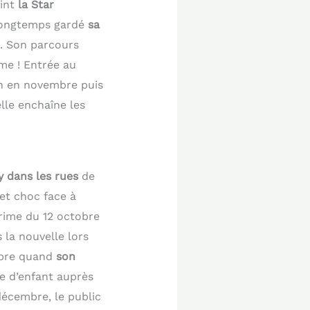
oint
la Star
a longtemps gardé
sa
3. Son parcours
me ! Entrée au
on en novembre puis
lle enchaîne les
y dans les rues
de
et choc face à
prime du 12 octobre
s la nouvelle lors
mbre quand
son
êve d’enfant auprès
décembre, le public