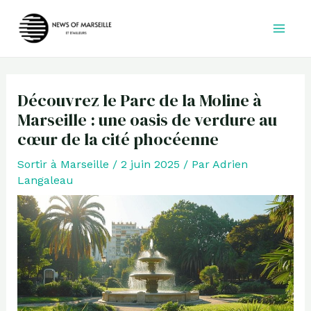
Aller
au
contenu
Découvrez le Parc de la Moline à
Marseille : une oasis de verdure au
cœur de la cité phocéenne
Sortir à Marseille
/
2 juin 2025
/ Par
Adrien
Langaleau