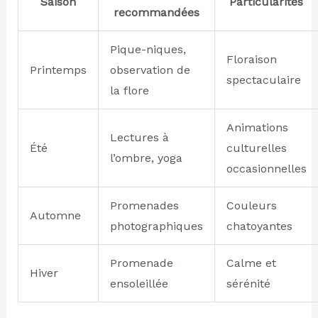
Saison
Particularités
recommandées
Pique-niques,
Floraison
Printemps
observation de
spectaculaire
la flore
Animations
Lectures à
Été
culturelles
l’ombre, yoga
occasionnelles
Promenades
Couleurs
Automne
photographiques
chatoyantes
Promenade
Calme et
Hiver
ensoleillée
sérénité