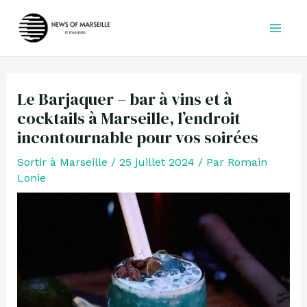
Aller
au
contenu
Le Barjaquer – bar à vins et à
cocktails à Marseille, l’endroit
incontournable pour vos soirées
Sortir à Marseille
/
25 juillet 2024
/ Par
Romain
Lonie