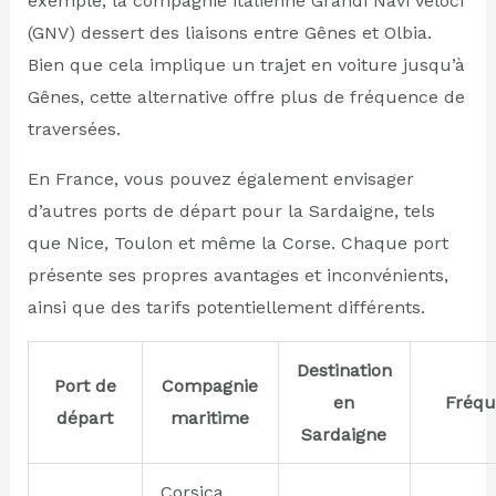
exemple, la compagnie italienne Grandi Navi Veloci
(GNV) dessert des liaisons entre Gênes et Olbia.
Bien que cela implique un trajet en voiture jusqu’à
Gênes, cette alternative offre plus de fréquence de
traversées.
En France, vous pouvez également envisager
d’autres ports de départ pour la Sardaigne, tels
que Nice, Toulon et même la Corse. Chaque port
présente ses propres avantages et inconvénients,
ainsi que des tarifs potentiellement différents.
Destination
Port de
Compagnie
en
Fréq
départ
maritime
Sardaigne
Corsica