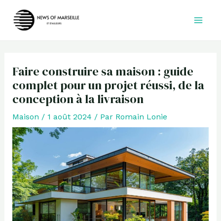
Aller
au
contenu
Faire construire sa maison : guide
complet pour un projet réussi, de la
conception à la livraison
Maison
/
1 août 2024
/ Par
Romain Lonie