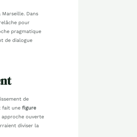
 Marseille. Dans
relâche pour
oche pragmatique
t de dialogue
nt
dissement de
t fait une
figure
e approche ouverte
raient diviser la