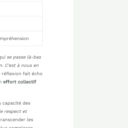
ompréhension
qui se passe là-bas
n. C’est à nous en
e réflexion fait écho
un
effort collectif
a capacité des
de respect et
transcender les
plus complexes.