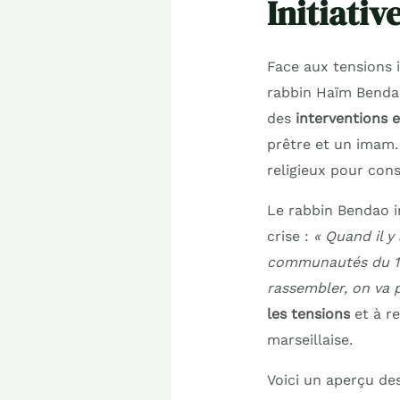
Initiativ
Face aux tensions i
rabbin Haïm Bendao
des
interventions 
prêtre et un imam. 
religieux pour con
Le rabbin Bendao in
crise :
« Quand il y
communautés du 14e
rassembler, on va p
les tensions
et à re
marseillaise.
Voici un aperçu de