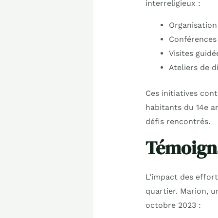
interreligieux :
Organisatio
Conférences 
Visites guidé
Ateliers de d
Ces initiatives con
habitants du 14e a
défis rencontrés.
Témoigna
L’impact des effor
quartier. Marion, u
octobre 2023 :