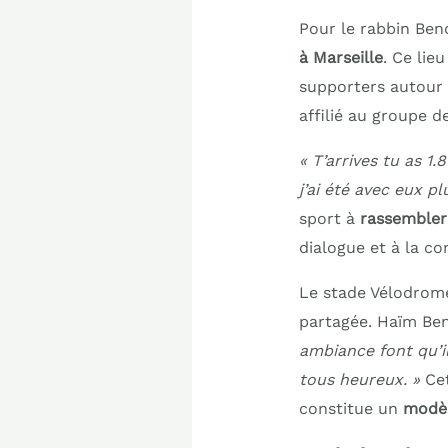
Pour le rabbin Ben
à Marseille
. Ce lie
supporters autour 
affilié au groupe 
« T’arrives tu as 1
j’ai été avec eux pl
sport à
rassembler 
dialogue et à la c
Le stade Vélodrome 
partagée. Haïm Ben
ambiance font qu’i
tous heureux. »
Cet
constitue un
modèl