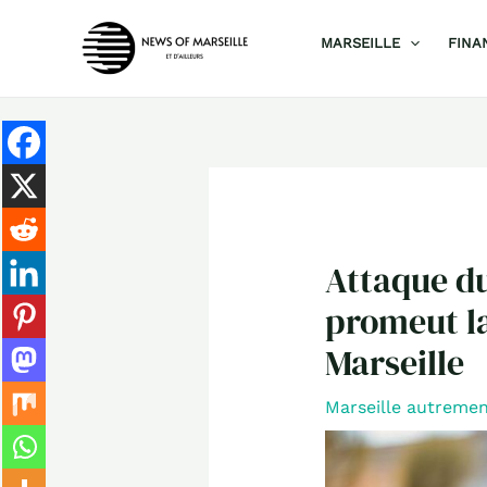
Aller
MARSEILLE
FINA
au
contenu
Attaque du
promeut la
Marseille
Marseille autreme