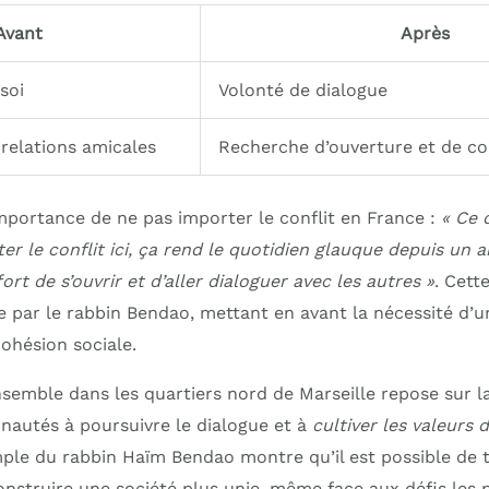
Avant
Après
soi
Volonté de dialogue
relations amicales
Recherche d’ouverture et de c
importance de ne pas importer le conflit en France :
« Ce 
ter le conflit ici, ça rend le quotidien glauque depuis un a
fort de s’ouvrir et d’aller dialoguer avec les autres »
. Cett
e par le rabbin Bendao, mettant en avant la nécessité d’
ohésion sociale.
nsemble dans les quartiers nord de Marseille repose sur l
autés à poursuivre le dialogue et à
cultiver les valeurs 
mple du rabbin Haïm Bendao montre qu’il est possible de 
onstruire une société plus unie, même face aux défis les 