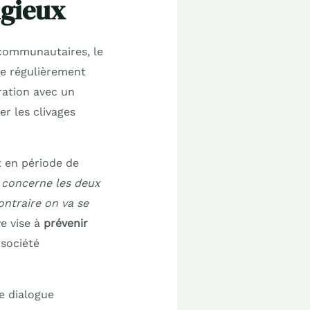
igieux
rcommunautaires, le
se régulièrement
ration avec un
r les clivages
t en période de
i concerne les deux
ntraire on va se
e vise à
prévenir
 société
e dialogue