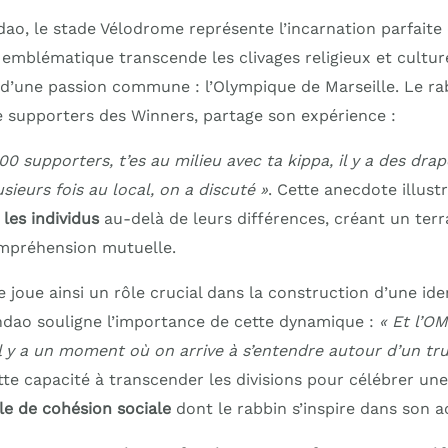
dao, le stade Vélodrome représente l’incarnation parfaite
u emblématique transcende les clivages religieux et culture
d’une passion commune : l’Olympique de Marseille. Le ra
de supporters des Winners, partage son expérience :
.800 supporters, t’es au milieu avec ta kippa, il y a des dr
usieurs fois au local, on a discuté »
. Cette anecdote illust
les individus
au-delà de leurs différences, créant un terr
ompréhension mutuelle.
joue ainsi un rôle crucial dans la construction d’une iden
dao souligne l’importance de cette dynamique :
« Et l’OM
l y a un moment où on arrive à s’entendre autour d’un tr
te capacité à transcender les divisions pour célébrer u
e de cohésion sociale
dont le rabbin s’inspire dans son a