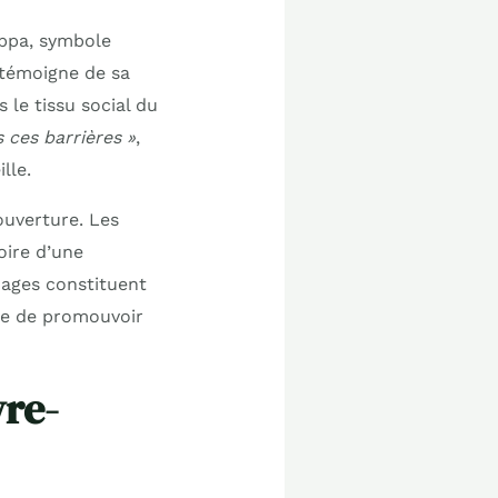
ppa, symbole
 témoigne de sa
le tissu social du
s ces barrières »
,
lle.
ouverture. Les
oire d’une
ages constituent
ce de promouvoir
vre-