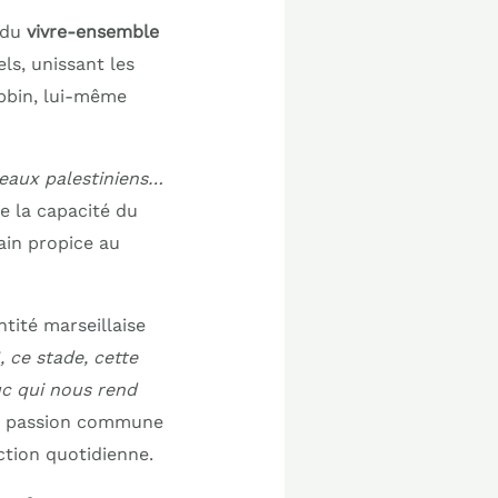
 du
vivre-ensemble
ls, unissant les
bbin, lui-même
apeaux palestiniens…
re la capacité du
ain propice au
tité marseillaise
, ce stade, cette
uc qui nous rend
ne passion commune
ction quotidienne.