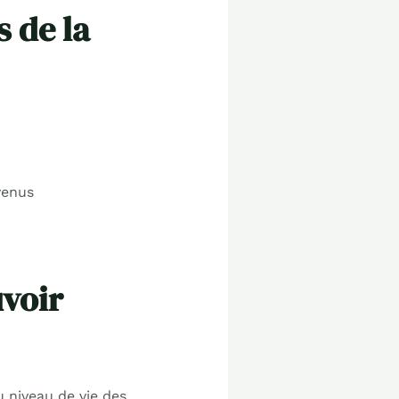
s de la
venus
uvoir
u niveau de vie des