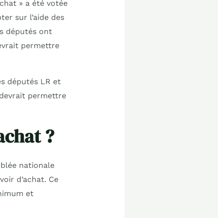
chat » a été votée
er sur l’aide des
es députés ont
evrait permettre
des députés LR et
 devrait permettre
’achat ?
mblée nationale
voir d’achat. Ce
inimum et