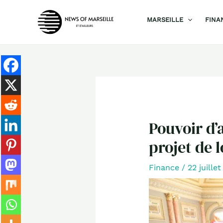
Aller
MARSEILLE
FINA
au
contenu
Pouvoir d’
projet de l
Finance
/
22 juille