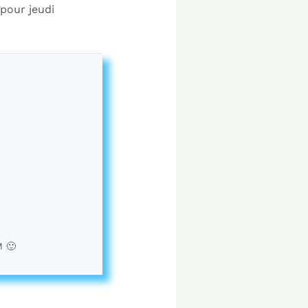
pour jeudi
M 🙂