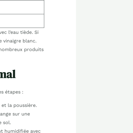
ec l’eau tiède. Si
e vinaigre blanc.
 nombreux produits
mal
es étapes :
 et la poussière.
lange sur une
 sol.
nt humidifiée avec