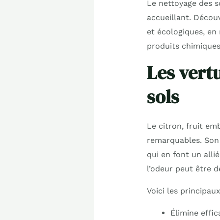
Le nettoyage des so
accueillant. Décou
et écologiques, en 
produits chimiques 
Les vert
sols
Le citron, fruit e
remarquables. So
qui en font un all
l’odeur peut être d
Voici les principau
Élimine effi