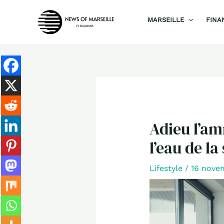
Aller
MARSEILLE
FINA
au
contenu
Adieu l’am
l’eau de la
Lifestyle
/
16 nove