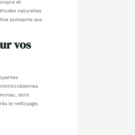
propre et
thodes naturelles
ative puissante aux
our vos
toyantes
antimicrobiennes
mmoniac, dont
ès le nettoyage.