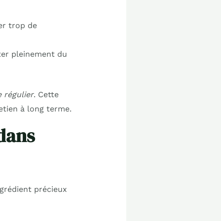
er trop de
ter pleinement du
 régulier
. Cette
retien à long terme.
 dans
ngrédient précieux