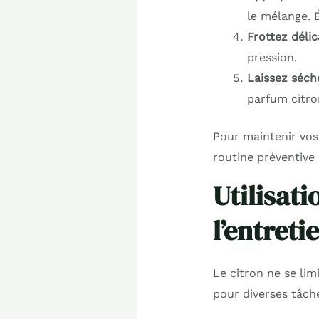
le mélange. É
Frottez déli
pression.
Laissez séch
parfum citro
Pour maintenir vos
routine préventive 
Utilisat
l’entret
Le citron ne se lim
pour diverses tâch