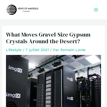
Aller
au
contenu
What Moves Gravel-Size Gypsum
Crystals Around the Desert?
Lifestyle
/
7 juillet 2021
/ Par
Romain Lonie