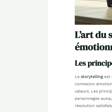
L’art du 
émotionn
Les princip
Le
storytelling
est 
connexion émotionne
valeurs. Les princi
personnages auxquel
résolution satisfai