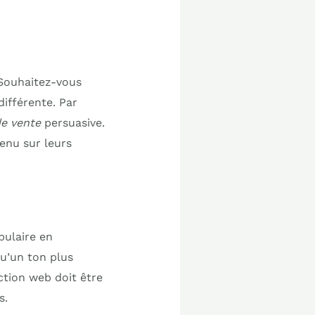
 Souhaitez-vous
ifférente. Par
e vente
persuasive.
enu sur leurs
bulaire en
qu’un ton plus
ction web doit être
s.