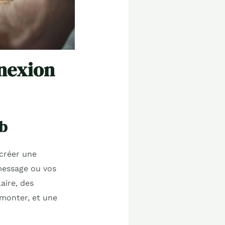
nnexion
eb
créer une
 message ou vos
aire, des
rmonter, et une