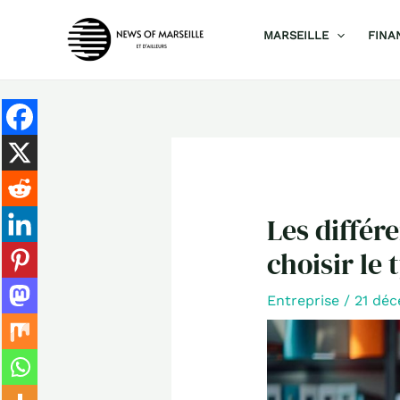
Aller
MARSEILLE
FINA
au
contenu
Les différ
choisir le
Entreprise
/
21 dé