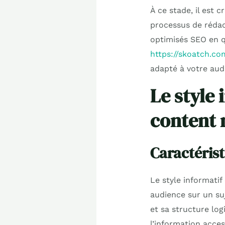
À ce stade, il est 
processus de rédac
optimisés SEO en q
https://skoatch.co
adapté à votre audi
Le style 
content 
Caractérist
Le style informatif
audience sur un suj
et sa structure log
l’information acces