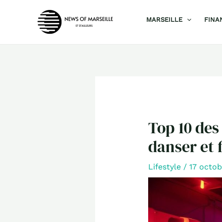
Aller
MARSEILLE
FINA
au
contenu
Top 10 des
danser et f
Lifestyle
/
17 octo