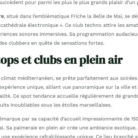
succèdent pour parmi les plus le plus grands plaisir d’un 
re
, situé dans l’emblématique Friche la Belle de Mai, se 
cathédrale électronique ». Ce club techno attire les ama
ériences sonores immersives. Sa programmation audacieus
des clubbers en quête de sensations fortes.
ops et clubs en plein air
n climat méditerranéen, se prête parfaitement aux soirées
expérience unique, alliant vue panoramique sur la ville 
alité. Ce spot tendance accueille régulièrement de grand
uits inoubliables sous les étoiles marseillaises.
émarque par sa capacité d’accueil impressionnante de 15
al. Sa palmeraie en plein air crée une ambiance exotique,
 une expérience rafraîchissante unique. Ce lieu branché at