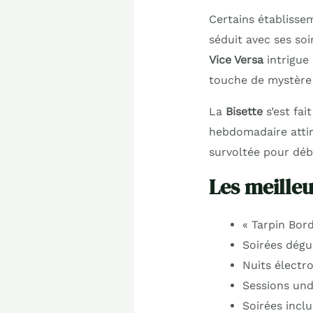
Certains établisse
séduit avec ses soi
Vice Versa
intrigue 
touche de mystère à
La
Bisette
s’est fai
hebdomadaire attir
survoltée pour déb
Les meilleu
« Tarpin Bord
Soirées dégu
Nuits électro
Sessions unde
Soirées incl