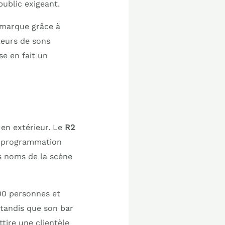
public exigeant.
démarque grâce à
teurs de sons
e en fait un
 en extérieur. Le
R2
et programmation
s noms de la scène
00 personnes et
 tandis que son bar
tire une clientèle