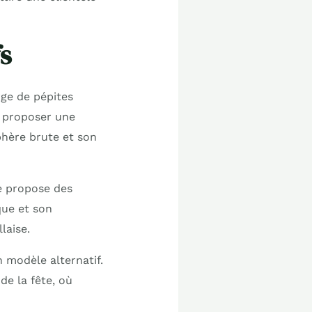
s
rge de pépites
r proposer une
hère brute et son
ue propose des
que et son
laise.
modèle alternatif.
de la fête, où