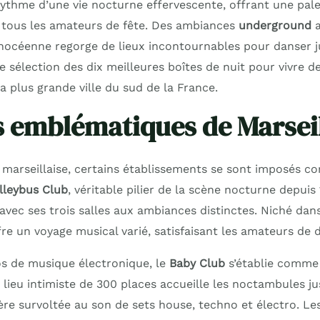
rythme d’une vie nocturne effervescente, offrant une pale
 tous les amateurs de fête. Des ambiances
underground
a
phocéenne regorge de lieux incontournables pour danser j
e sélection des dix meilleures boîtes de nuit pour vivre d
 plus grande ville du sud de la France.
s emblématiques de Marsei
 marseillaise, certains établissements se sont imposés c
lleybus Club
, véritable pilier de la scène nocturne depui
avec ses trois salles aux ambiances distinctes. Niché dan
fre un voyage musical varié, satisfaisant les amateurs de d
os de musique électronique, le
Baby Club
s’établie comme
 lieu intimiste de 300 places accueille les noctambules j
e survoltée au son de sets house, techno et électro. Le