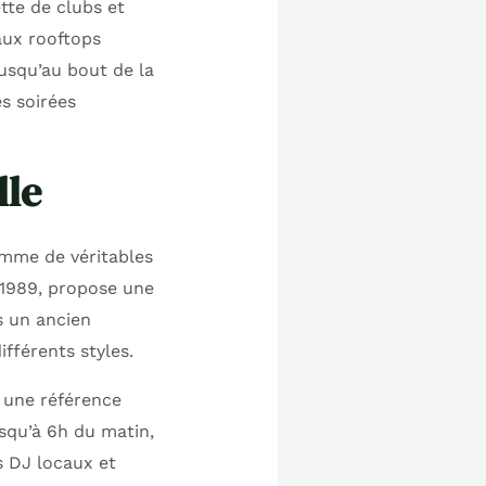
tte de clubs et
ux rooftops
usqu’au bout de la
es soirées
lle
omme de véritables
s 1989, propose une
s un ancien
ifférents styles.
 une référence
usqu’à 6h du matin,
s DJ locaux et