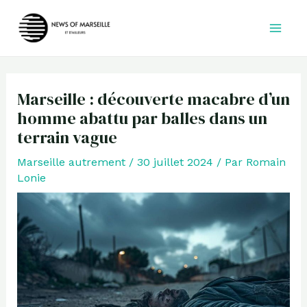
Aller
au
contenu
Marseille : découverte macabre d’un
homme abattu par balles dans un
terrain vague
Marseille autrement
/
30 juillet 2024
/ Par
Romain
Lonie