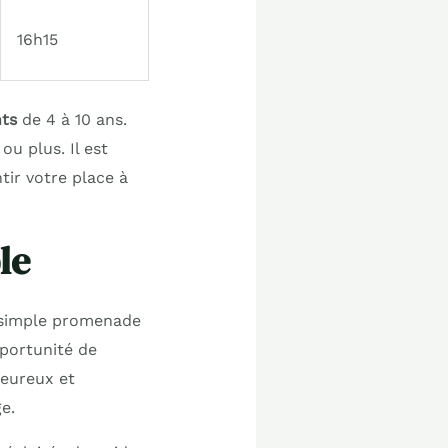
16h15
nts
de 4 à 10 ans.
u plus. Il est
ir votre place à
le
e simple promenade
pportunité de
leureux et
e.