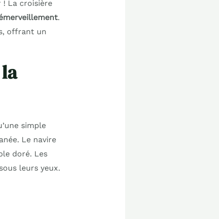
! La croisière
 émerveillement
.
s, offrant un
la
u’une simple
anée. Le navire
ble doré. Les
sous leurs yeux.