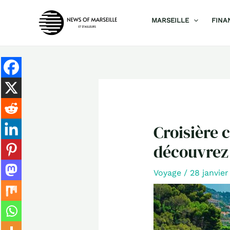
Aller
MARSEILLE
FINA
au
contenu
Croisière 
découvrez 
Voyage
/
28 janvie