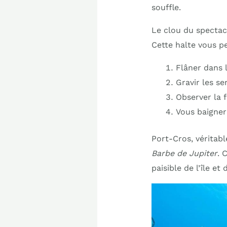
souffle.
Le clou du specta
Cette halte vous p
Flâner dans l
Gravir les se
Observer la f
Vous baigner
Port-Cros, véritab
Barbe de Jupiter
. 
paisible de l’île e