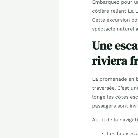
Embarquez pour une
côtière reliant L
Cette excursion co
spectacle naturel à
Une esca
riviera f
La promenade en b
traversée. C’est u
longe les côtes esc
passagers sont inv
Au fil de la naviga
Les falaises