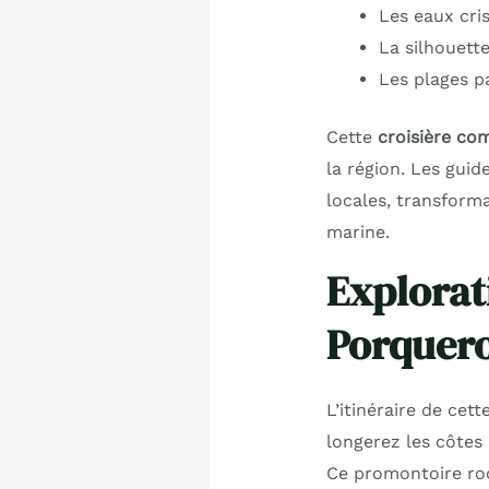
Les eaux cris
La silhouett
Les plages p
Cette
croisière c
la région. Les guid
locales, transforma
marine.
Explorat
Porquero
L’itinéraire de ce
longerez les côtes
Ce promontoire roc