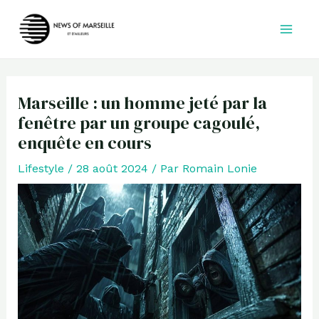
Aller
au
contenu
Marseille : un homme jeté par la
fenêtre par un groupe cagoulé,
enquête en cours
Lifestyle
/
28 août 2024
/ Par
Romain Lonie