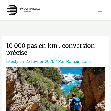
Aller
au
contenu
10 000 pas en km : conversion
précise
Lifestyle
/
25 février 2026
/ Par
Romain Lonie