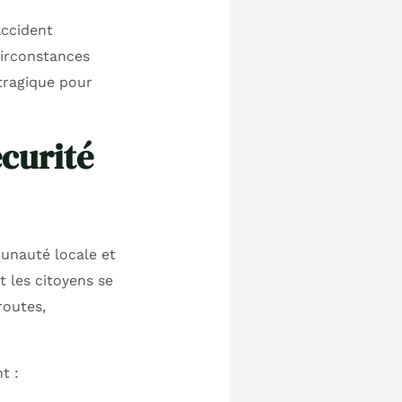
ccident
circonstances
 tragique pour
écurité
munauté locale et
t les citoyens se
routes,
t :