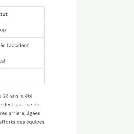
atut
oup
s l’accident
tal
 26 ans, a été
e destructrice de
res arrière, âgées
efforts des équipes