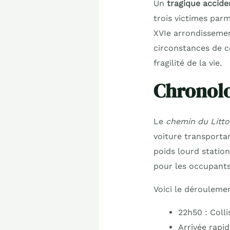
Un
tragique accide
trois victimes parm
XVIe arrondissemen
circonstances de c
fragilité de la vie.
Chronolo
Le
chemin du Litto
voiture transporta
poids lourd station
pour les occupants
Voici le dérouleme
22h50 : Colli
Arrivée rapid