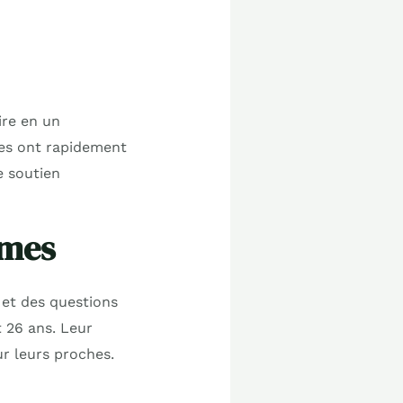
ire en un
les ont rapidement
e soutien
imes
 et des questions
t 26 ans. Leur
ur leurs proches.