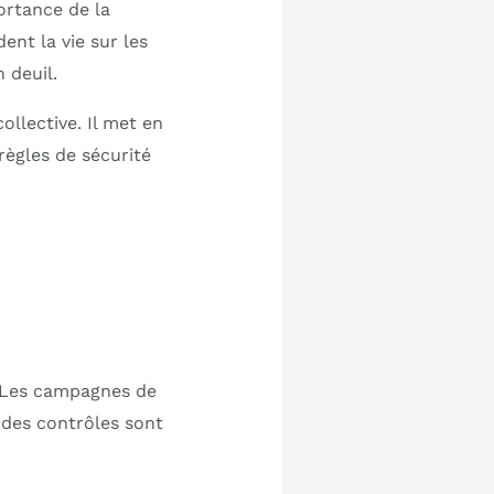
portance de la
nt la vie sur les
 deuil.
ollective. Il met en
règles de sécurité
n
. Les campagnes de
t des contrôles sont