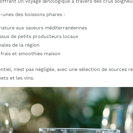
, offrant un voyage œnologique à travers des crus soigneu
-unes des boissons phares :
gnature aux saveurs méditerranéennes
issus de petits producteurs locaux
nales de la région
s frais et smoothies maison
entiel, n’est pas négligée, avec une sélection de sources
ts et les vins.