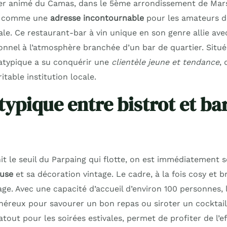
r animé du Camas, dans le 5ème arrondissement de Marse
le comme une
adresse incontournable
pour les amateurs d
le. Ce restaurant-bar à vin unique en son genre allie ave
ionnel à l’atmosphère branchée d’un bar de quartier. Situ
atypique a su conquérir une
clientèle jeune et tendance
,
table institution locale.
typique entre bistrot et ba
it le seuil du Parpaing qui flotte, on est immédiatement 
use
et sa décoration vintage. Le cadre, à la fois cosy et br
ge. Avec une capacité d’accueil d’environ 100 personnes, 
néreux pour savourer un bon repas ou siroter un cocktail
 atout pour les soirées estivales, permet de profiter de l’