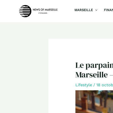
Aller
MARSEILLE
FINA
au
contenu
Le parpain
Marseille 
Lifestyle
/
18 octo