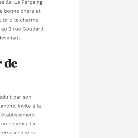
ille, Le Parpaing
e bonne chère et
c brio le charme
é au 3 rue Goudard,
 devenant
r de
séduit par son
anché, invite à la
l’établissement
 entre amis. La
effervescence du