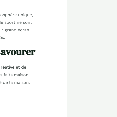
mosphère unique,
de sport ne sont
ur grand écran,
és.
 savourer
créative et de
 faits maison,
té de la maison,