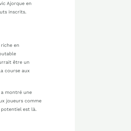
ovic Ajorque en
uts inscrits.
 riche en
outable
rrait être un
la course aux
pe a montré une
eaux joueurs comme
otentiel est là.