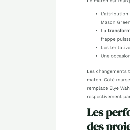
Le match est marqu
L’attribution
Mason Gree
La
transform
frappe puiss
Les tentativ
Une occasio
Les changements ta
match. Côté marsei
remplace Elye Wahi
respectivement par
Les perf
des proj