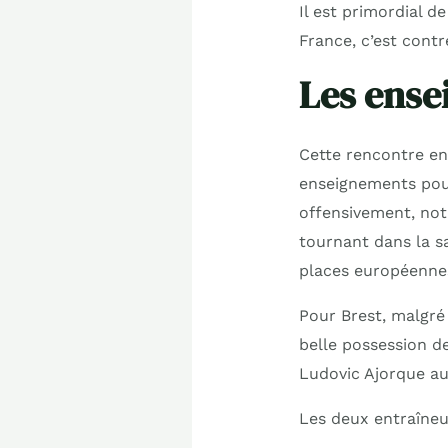
Il est primordial d
France, c’est cont
Les ense
Cette rencontre ent
enseignements pour
offensivement, nota
tournant dans la s
places européenne
Pour Brest, malgré 
belle possession d
Ludovic Ajorque aur
Les deux entraîneur