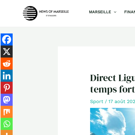
Aller
MARSEILLE
FINA
au
contenu
Direct Ligu
temps for
Sport
/
17 août 20