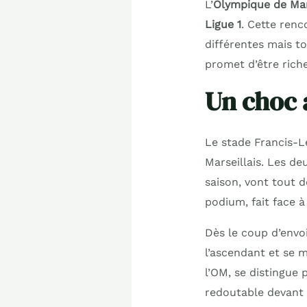
L’
Olympique de Mar
Ligue 1
. Cette renc
différentes mais t
promet d’être rich
Un choc 
Le stade Francis-Le
Marseillais. Les d
saison, vont tout 
podium, fait face à
Dès le coup d’envoi
l’ascendant et se 
l’OM, se distingue 
redoutable devant 