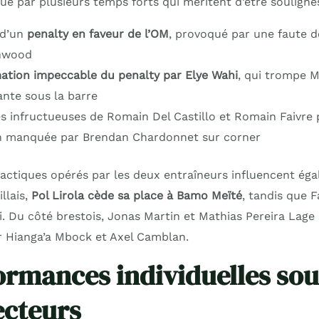
é par plusieurs temps forts qui méritent d’être soulignés
 d’un
penalty en faveur de l’OM
, provoqué par une faute 
nwood
ation impeccable du penalty par Elye Wahi
, qui trompe M
ante sous la barre
es infructueuses de Romain Del Castillo et Romain Faivre 
n manquée par Brendan Chardonnet sur corner
ctiques opérés par les deux entraîneurs influencent éga
llais,
Pol Lirola cède sa place à Bamo Meïté
, tandis que
. Du côté brestois, Jonas Martin et Mathias Pereira Lage
 Hianga’a Mbock et Axel Camblan.
ormances individuelles sous
ecteurs