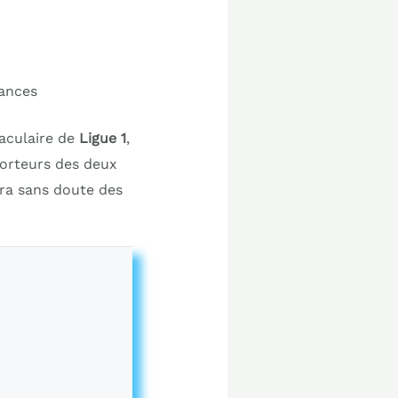
éances
aculaire de
Ligue 1
,
pporteurs des deux
ura sans doute des