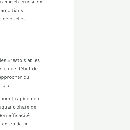
un match crucial de
 ambitions
e ce duel qui
es Brestois et les
es en ce début de
rapprocher du
icile.
prennent rapidement
ttaquant phare de
Son efficacité
 cours de la