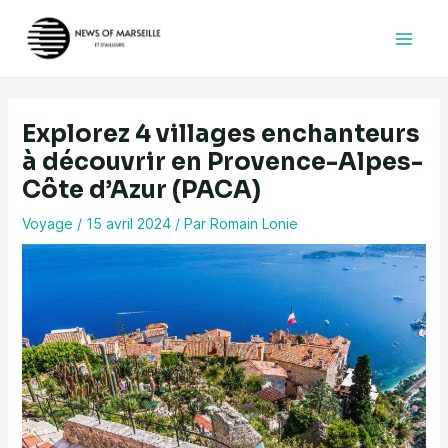
Aller
au
contenu
Explorez 4 villages enchanteurs
à découvrir en Provence-Alpes-
Côte d’Azur (PACA)
Voyage
/
15 avril 2024
/ Par
Romain Lonie