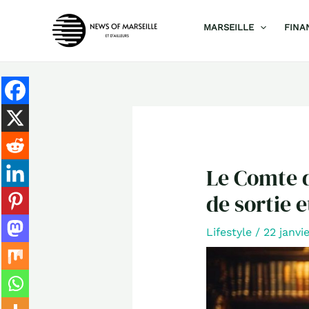
Aller
MARSEILLE
FINA
au
contenu
Le Comte d
de sortie e
Lifestyle
/
22 janvi