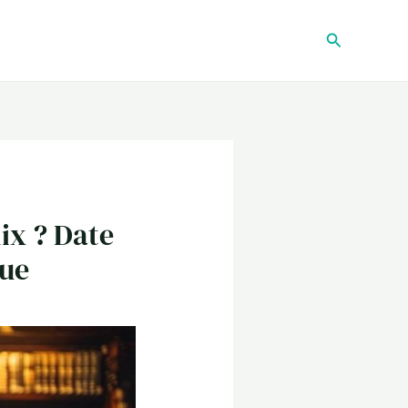
Recherche
ix ? Date
due