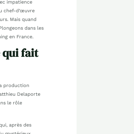
vec impatience
u chef-d’œuvre
urs. Mais quand
Plongeons dans les
ming en France.
qui fait
sa production
Matthieu Delaporte
ns le rôle
qui, après des
 du mystérieux