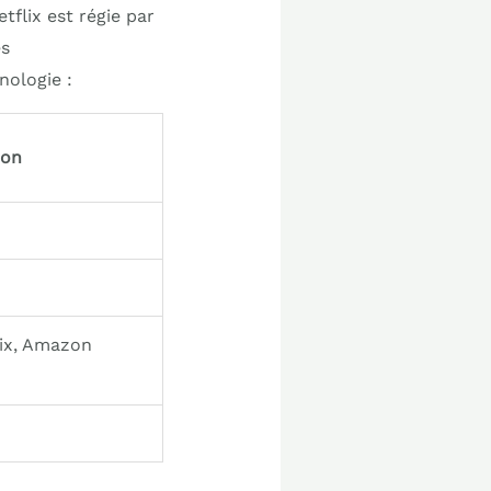
flix est régie par
es
nologie :
ion
lix, Amazon