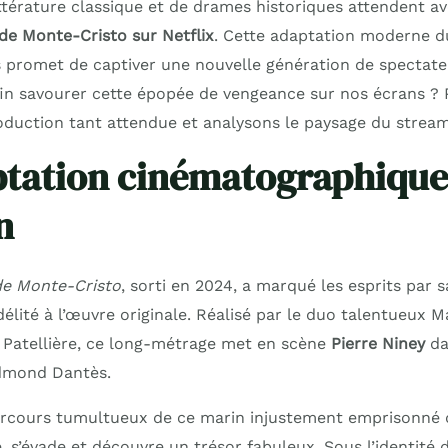
ttérature classique et de drames historiques attendent a
e Monte-Cristo sur Netflix
. Cette adaptation moderne d
promet de captiver une nouvelle génération de spectate
n savourer cette épopée de vengeance sur nos écrans ? 
roduction tant attendue et analysons le paysage du strea
tation cinématographique 
n
e Monte-Cristo
, sorti en 2024, a marqué les esprits par 
délité à l’œuvre originale. Réalisé par le duo talentueux 
 Patellière, ce long-métrage met en scène
Pierre Niney
da
dmond Dantès.
 parcours tumultueux de ce marin injustement emprisonné 
, s’évade et découvre un trésor fabuleux. Sous l’identité