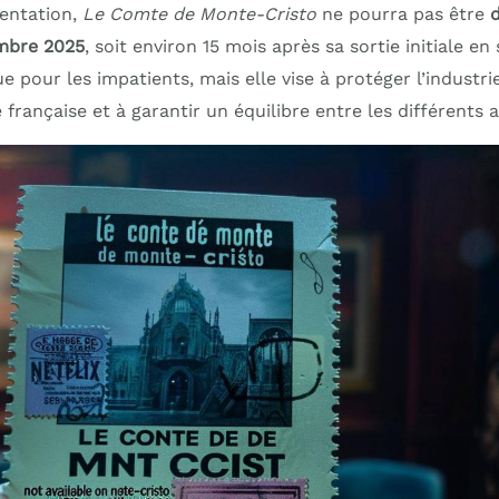
entation,
Le Comte de Monte-Cristo
ne pourra pas être
d
embre 2025
, soit environ 15 mois après sa sortie initiale en 
 pour les impatients, mais elle vise à protéger l’industri
rançaise et à garantir un équilibre entre les différents 