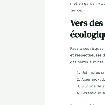
met en garde :
« L
terme. »
Vers des 
écologiq
Face à ces risque
et respectueuses d
des matériaux natur
Ustensiles e
Acier inoxyd
Silicone de g
Céramique s