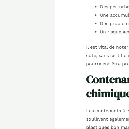
Des perturba
Une accumula
Des problème
Un risque ac
Il est vital de not
côté, sans certifica
pourraient être pr
Contenan
chimiqu
Les contenants à 
soulèvent égalemen
plastiques bon ma