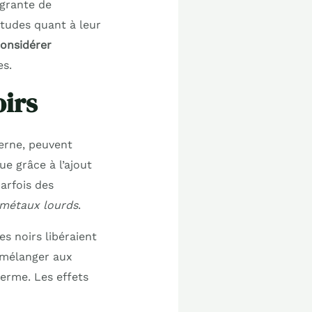
égrante de
tudes quant à leur
onsidérer
es.
oirs
derne, peuvent
e grâce à l’ajout
arfois des
métaux lourds
.
es noirs libéraient
e mélanger aux
terme. Les effets