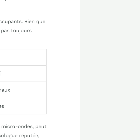
occupants. Bien que
 pas toujours
é
naux
es
u micro-ondes, peut
cologue réputée,