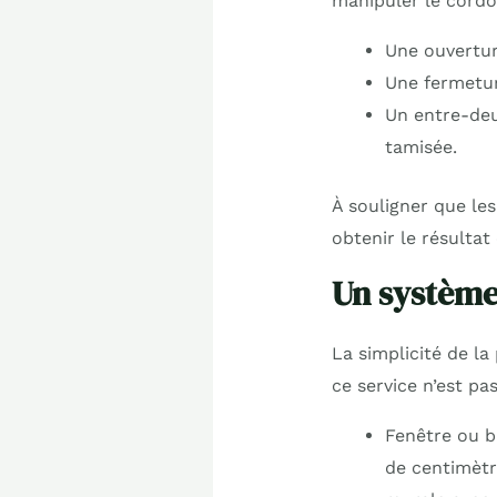
manipuler le cordon
Une ouvertur
Une fermetur
Un entre-deux
tamisée.
À souligner que le
obtenir le résulta
Un système 
La simplicité de la
ce service n’est pa
Fenêtre ou ba
de centimètr