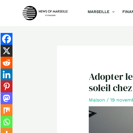
Aller
MARSEILLE
FINA
au
contenu
Adopter le
soleil che
Maison
/
19 novem