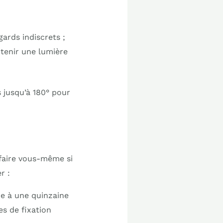
ards indiscrets ;
btenir une lumière
 jusqu’à 180° pour
e faire vous-même si
r :
que à une quinzaine
es de fixation