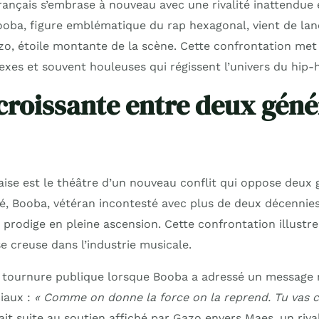
ançais s’embrase à nouveau avec une rivalité inattendue 
ooba, figure emblématique du rap hexagonal, vient de la
zo, étoile montante de la scène. Cette confrontation met
es et souvent houleuses qui régissent l’univers du hip-h
croissante entre deux géné
aise est le théâtre d’un nouveau conflit qui oppose deux 
té, Booba, vétéran incontesté avec plus de deux décennies
e prodige en pleine ascension. Cette confrontation illustr
e creuse dans l’industrie musicale.
ne tournure publique lorsque Booba a adressé un messag
ciaux :
« Comme on donne la force on la reprend. Tu vas 
ait suite au soutien affiché par Gazo envers Maes, un riva