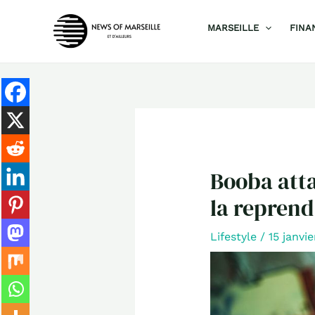
Aller
MARSEILLE
FINA
au
contenu
Booba att
la reprend
Lifestyle
/
15 janvi