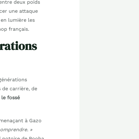
entre deux poids
ncer une attaque
 en lumière les
op français.
rations
générations
 de carrière, de
e
le fossé
e menaçant à Gazo
comprendre. »
l notoire de Booba.