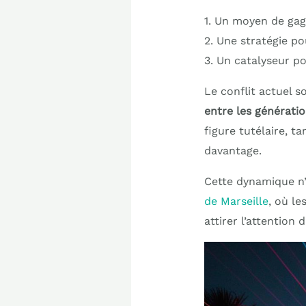
1. Un moyen de gagn
2. Une stratégie p
3. Un catalyseur p
Le conflit actuel s
entre les générati
figure tutélaire, t
davantage.
Cette dynamique n’
de Marseille
, où le
attirer l’attention 