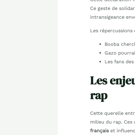
Ce geste de solida
intransigeance env
Les répercussions d
Booba cherch
Gazo pourrait
Les fans des
Les enje
rap
Cette querelle entr
milieu du rap. Ces
français
et influenc