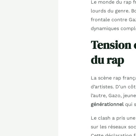
Le monde du rap fr
lourds du genre. B
frontale contre Ga
dynamiques complex
Tension 
du rap
La scène rap franç
d’artistes. D’un cô
l’autre, Gazo, jeun
générationnel
qui s
Le clash a pris u
sur les réseaux so
Cette déclaration f