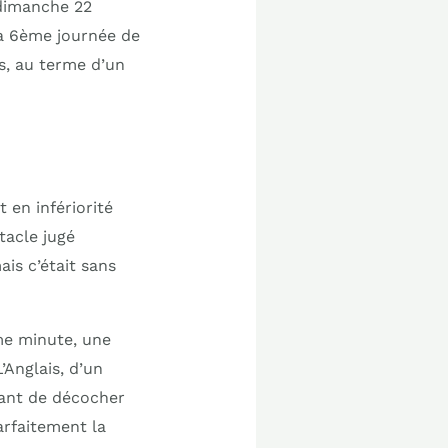
 dimanche 22
a 6ème journée de
is, au terme d’un
 en infériorité
tacle jugé
ais c’était sans
ème minute, une
’Anglais, d’un
vant de décocher
arfaitement la