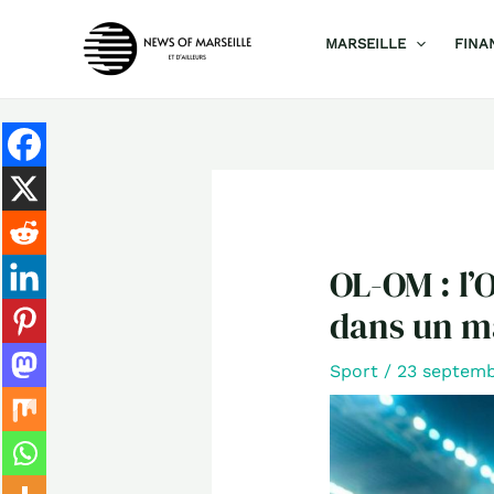
Aller
MARSEILLE
FINA
au
contenu
OL-OM : l’
dans un ma
Sport
/
23 septem