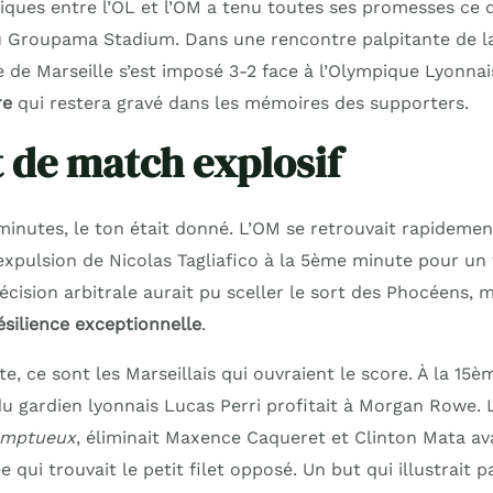
ques entre l’OL et l’OM a tenu toutes ses promesses ce
 Groupama Stadium. Dans une rencontre palpitante de l
e de Marseille s’est imposé 3-2 face à l’Olympique Lyonna
re
qui restera gravé dans les mémoires des supporters.
 de match explosif
inutes, le ton était donné. L’OM se retrouvait rapidement
expulsion de Nicolas Tagliafico à la 5ème minute pour un 
cision arbitrale aurait pu sceller le sort des Phocéens, m
ésilience exceptionnelle
.
e, ce sont les Marseillais qui ouvraient le score. À la 15
u gardien lyonnais Lucas Perri profitait à Morgan Rowe. L
omptueux
, éliminait Maxence Caqueret et Clinton Mata a
 qui trouvait le petit filet opposé. Un but qui illustrait p