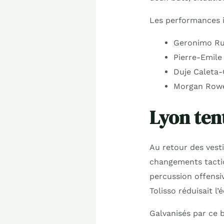
Les performances in
Geronimo Rull
Pierre-Emile
Duje Caleta-
Morgan Rowe 
Lyon tent
Au retour des vesti
changements tacti
percussion offensiv
Tolisso réduisait l
Galvanisés par ce b