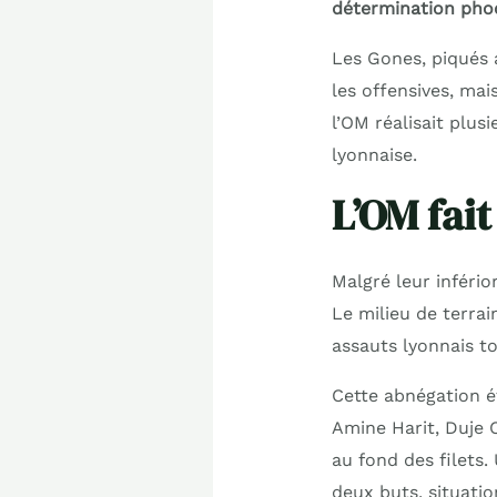
détermination ph
Les Gones, piqués a
les offensives, mai
l’OM réalisait plus
lyonnaise.
L’OM fai
Malgré leur infério
Le milieu de terrai
assauts lyonnais to
Cette abnégation é
Amine Harit, Duje 
au fond des filets.
deux buts, situati