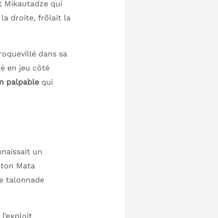
st Mikautadze qui
a droite, frôlait la
roquevillé dans sa
ré en jeu côté
n palpable
qui
naissait un
nton Mata
ne talonnade
l’exploit