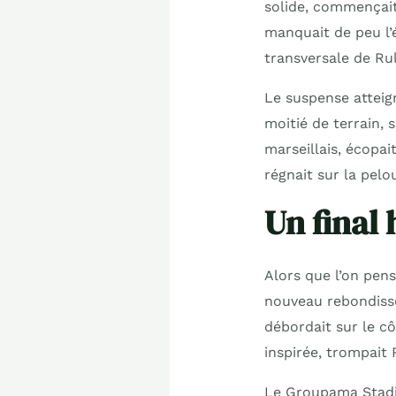
solide, commençait
manquait de peu l’é
transversale de Rull
Le suspense atteig
moitié de terrain, 
marseillais, écopai
régnait sur la pelo
Un final 
Alors que l’on pen
nouveau rebondisse
débordait sur le cô
inspirée, trompait R
Le Groupama Stadiu