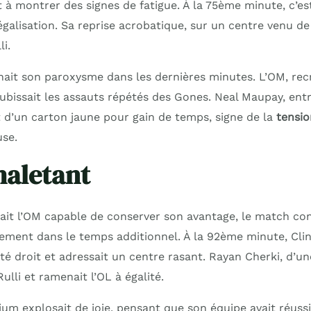
 à montrer des signes de fatigue. À la 75ème minute, c’e
galisation. Sa reprise acrobatique, sur un centre venu de l
i.
nait son paroxysme dans les dernières minutes. L’OM, rec
subissait les assauts répétés des Gones. Neal Maupay, ent
t d’un carton jaune pour gain de temps, signe de la
tensio
use.
haletant
sait l’OM capable de conserver son avantage, le match con
ment dans le temps additionnel. À la 92ème minute, Cli
té droit et adressait un centre rasant. Rayan Cherki, d’u
ulli et ramenait l’OL à égalité.
m explosait de joie, pensant que son équipe avait réussi 