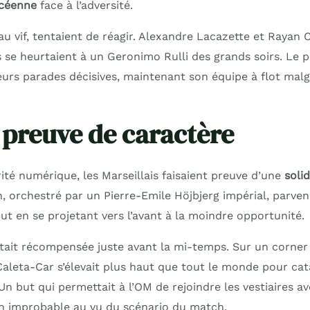
océenne
face à l’adversité.
u vif, tentaient de réagir. Alexandre Lacazette et Rayan C
s se heurtaient à un Geronimo Rulli des grands soirs. Le p
ieurs parades décisives, maintenant son équipe à flot malg
t preuve de caractère
rité numérique, les Marseillais faisaient preuve d’une
soli
n, orchestré par un Pierre-Emile Höjbjerg impérial, parven
ut en se projetant vers l’avant à la moindre opportunité.
tait récompensée juste avant la mi-temps. Sur un corner 
Caleta-Car s’élevait plus haut que tout le monde pour cat
 Un but qui permettait à l’OM de rejoindre les vestiaires 
on improbable au vu du scénario du match.