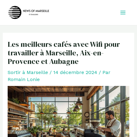
Aller
au
contenu
Les meilleurs cafés avec Wifi pour
travailler à Marseille, Aix-en-
Provence et Aubagne
Sortir à Marseille
/
14 décembre 2024
/ Par
Romain Lonie