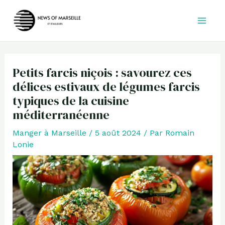
Aller
au
contenu
Petits farcis niçois : savourez ces
délices estivaux de légumes farcis
typiques de la cuisine
méditerranéenne
Manger à Marseille
/
5 août 2024
/ Par
Romain
Lonie