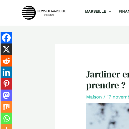
Aller
MARSEILLE
FINA
au
contenu
Jardiner e
prendre ?
Maison
/
17 novem