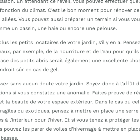
saison. En attendant ce réveil, vous pouvez effectuer que
onction du climat. C’est le bon moment pour rénover ce
allées. Vous pouvez aussi préparer un terrain si vous voul
mme un bassin, une haie ou encore une pelouse.
lus les petits locataires de votre jardin, s’il y en a. Pens
eaux, par exemple, de la nourriture et de l’eau pour qu’il
place des petits abris serait également une excellente chos
ndroit sûr en cas de gel.
ssez sans aucun doute votre jardin. Soyez donc à l’affût 
tions si vous constatez une anomalie. Faites preuve de ré
et la beauté de votre espace extérieur. Dans le cas où ce
agiles ou exotiques, pensez à mettre en place une serre f
s à l’intérieur pour l’hiver. Et si vous tenez à protéger le
us pouvez les parer de voiles d’hivernage à mettre en plac
basses.