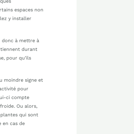
lques
rtains espaces non
ez y installer
ez donc à mettre à
s tiennent durant
e, pour qu’ils
du moindre signe et
activité pour
lui-ci compte
roide. Ou alors,
s plantes qui sont
e en cas de