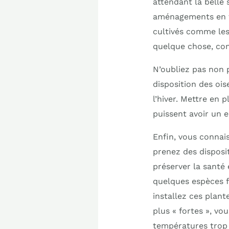
attendant la belle 
aménagements en f
cultivés comme les 
quelque chose, co
N’oubliez pas non p
disposition des ois
l’hiver. Mettre en 
puissent avoir un e
Enfin, vous connai
prenez des disposi
préserver la santé 
quelques espèces fr
installez ces plante
plus « fortes », vo
températures trop 