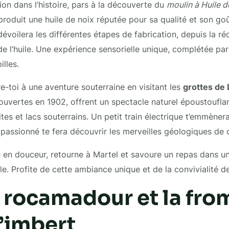
on dans l’histoire, pars à la découverte du
moulin à Huile d
 produit une huile de noix réputée pour sa qualité et son go
dévoilera les différentes étapes de fabrication, depuis la ré
 de l’huile. Une expérience sensorielle unique, complétée pa
illes.
e-toi à une aventure souterraine en visitant les
grottes de
ouvertes en 1902, offrent un spectacle naturel époustouflan
ites et lacs souterrains. Un petit train électrique t’emmène
 passionné te fera découvrir les merveilles géologiques de 
ée en douceur, retourne à Martel et savoure un repas dans 
lle. Profite de cette ambiance unique et de la convivialité d
: rocamadour et la fro
’imbert