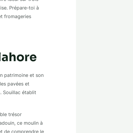
ise. Prépare-toi à
et fromageries
lahore
n patrimoine et son
lles pavées et
 Souillac établit
able trésor
Cadouin, ce moulin à
met de comprendre le