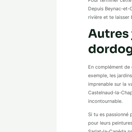
Pour terminer cett
Depuis Beynac-et-C
rivière et te laisser
Autres
dordo
En complément de cet
exemple, les jardi
imprenable sur la v
Castelnaud-la-Chape
incontournable.
Si tu es passionné p
pour leurs peintures
Sarlat-la-Canéda pr