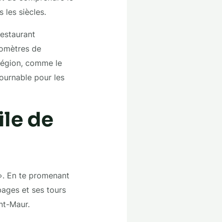
les siècles.
restaurant
lomètres de
 région, comme le
ournable pour les
ile de
 ». En te promenant
bages et ses tours
int-Maur.