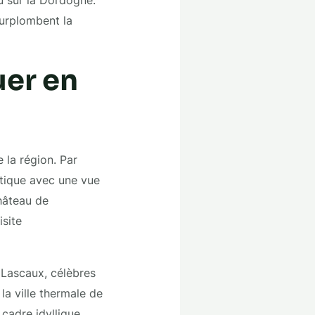
u sur la Dordogne.
urplombent la
uer en
 la région. Par
tique avec une vue
château de
site
e Lascaux, célèbres
 la ville thermale de
cadre idyllique.