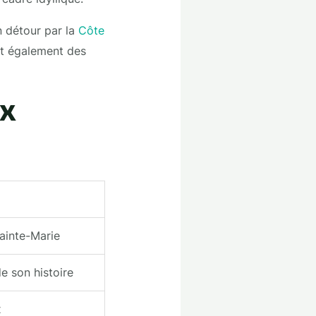
 détour par la
Côte
nt également des
ux
Sainte-Marie
e son histoire
x