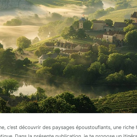
e, c’est découvrir des paysages époustouflants, une riche h
que. Dans la présente publication, je te propose un itinérai