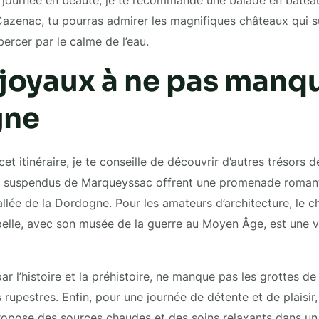
e journée en beauté, je te recommande une balade en batea
azenac, tu pourras admirer les magnifiques châteaux qui s
 bercer par le calme de l’eau.
 joyaux à ne pas manq
gne
 itinéraire, je te conseille de découvrir d’autres trésors de
ns suspendus de Marqueyssac offrent une promenade roman
allée de la Dordogne. Pour les amateurs d’architecture, le 
lle, avec son musée de la guerre au Moyen Âge, est une vi
ar l’histoire et la préhistoire, ne manque pas les grottes d
 rupestres. Enfin, pour une journée de détente et de plaisir,
opose des sources chaudes et des soins relaxants dans un 