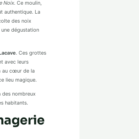
e Noix
. Ce moulin,
ût authentique. La
colte des noix
r une dégustation
 Lacave
. Ces grottes
t avec leurs
ra au cœur de la
ce lieu magique.
un des nombreux
es habitants.
magerie