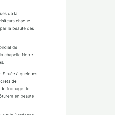
ques de la
visiteurs chaque
par la beauté des
ondial de
a chapelle Notre-
es.
t
. Située à quelques
ecrets de
s de fromage de
ôturera en beauté