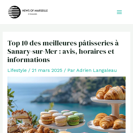
Aller
au
contenu
Top 10 des meilleures pâtisseries à
Sanary-sur-Mer : avis, horaires et
informations
Lifestyle
/
21 mars 2025
/ Par
Adrien Langaleau