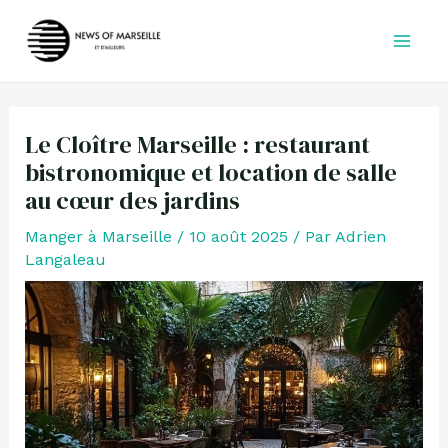
Aller
au
contenu
Le Cloître Marseille : restaurant
bistronomique et location de salle
au cœur des jardins
Manger à Marseille
/
10 août 2025
/ Par
Adrien
Langaleau