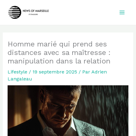
Aller
au
contenu
Homme marié qui prend ses
distances avec sa maîtresse :
manipulation dans la relation
Lifestyle
/
19 septembre 2025
/ Par
Adrien
Langaleau